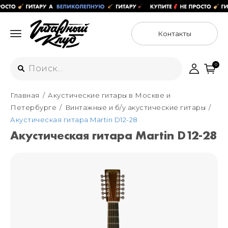
Контакты
0
Главная
Акустические гитары в Москве и
Интернет-магазин
Петербурге
Винтажные и б/у акустические гитары
+7 (925) 125-54-44
Акустическая гитара Martin D12-28
Москва
Акустическая гитара Martin D12-28
+7 (925) 176-55-65
Санкт-Петербург
ул. Большая Новодмитровская 36с15,
"ФЛАКОН"
+7 (929) 179-15-49
ул. Гороховая 49Б, "SENO"
Мастерские
Москва
+7 (925) 879-85-35
Санкт-Петербург
+7 (999) 213-51-93