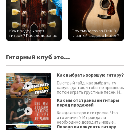
Как подделывают
Почему Messiah EM100 –
гитары? Расследование
главный шедевр Maton?
Гитарный клуб это...
Как выбрать хорошую гитару?
Быстрый гайд, как выбрать ту
самую, да так, чтобы не пришлось
потом играть грустные песни. На
что смотреть? Что проверять?
Как мы отстраиваем гитары
перед продажей
Каждая гитара отстроена. Что
это значит? И правда ли
необходимо доводить новые
гитары? Если кратко - да.
Опасно ли покупать гитару