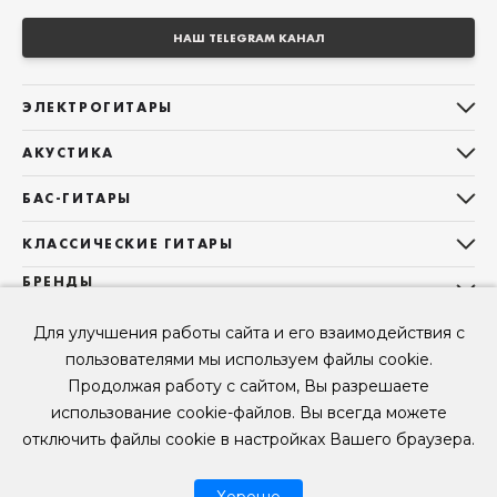
НАШ TELEGRAM КАНАЛ
ЭЛЕКТРОГИТАРЫ
Все электрогитары
АКУСТИКА
Stratocaster
Все акустические гитары
Telecaster
БАС-ГИТАРЫ
Дредноуты
Les Paul
Все бас-гитары
Фолки (ОМ, 000, 00)
КЛАССИЧЕСКИЕ ГИТАРЫ
Оригинальная
Jazz Bass
Гранд Аудиториум
Все классические гитары
БРЕНДЫ
Superstrat
Precision Bass
Maton
Тревел, Компактный корпус
3/4
О НАС
Б/У, уцененные гитары
Оригинальная форма
Для улучшения работы сайта и его взаимодействия с
Sigma Guitars
Б/У, уцененные гитары
Б/У, уцененные гитары
Контакты
Короткомензурные
пользователями мы используем файлы cookie.
Enya Guitars
Мы в Telegram
Б/У, уцененные гитары
Продолжая работу с сайтом, Вы разрешаете
Fender
Мы в ВК
использование cookie-файлов. Вы всегда можете
Gibson
Мы в YouTube
отключить файлы cookie в настройках Вашего браузера.
© 2026
ООО "КЛУБ ГИТАР" ИНН 9715463081, ОГРН 1237700694230
Мы в RUTUBE