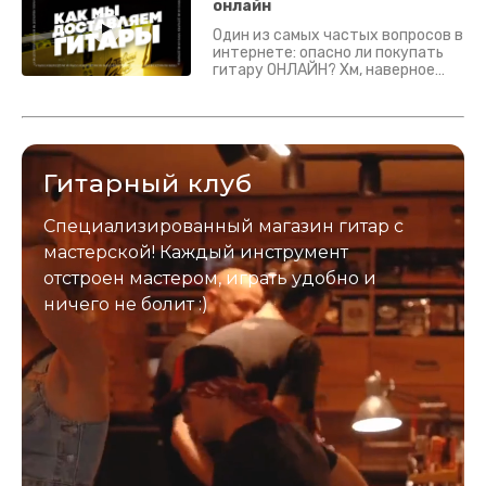
Подробно - в видео :)
онлайн
Один из самых частых вопросов в
интернете: опасно ли покупать
гитару ОНЛАЙН? Хм, наверное
да? Но не для вас :) Каждый
инструмент надежно упакован и
застрахован. Случись что -
отправим новый.
Гитарный клуб
Специализированный магазин гитар с
мастерской! Каждый инструмент
отстроен мастером, играть удобно и
ничего не болит :)