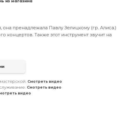
ь из магазина
Санкт-Петербург
+7 (999) 213-51-93
я, она пренадлежала Павлу Зелицкому (гр. Алиса.)
го концертов. Также этот инструмент звучит на
а
ии
 мастерской.
Смотреть видео
служивание.
Смотреть видео
мотреть видео
.