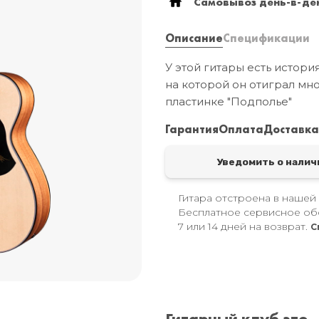
Самовывоз день-в-ден
Описание
Спецификации
У этой гитары есть истори
на которой он отиграл мно
пластинке "Подполье"
Гарантия
Оплата
Доставк
Уведомить о налич
Гитара отстроена в нашей
Бесплатное сервисное об
7 или 14 дней на возврат.
С
Гитарный клуб это..