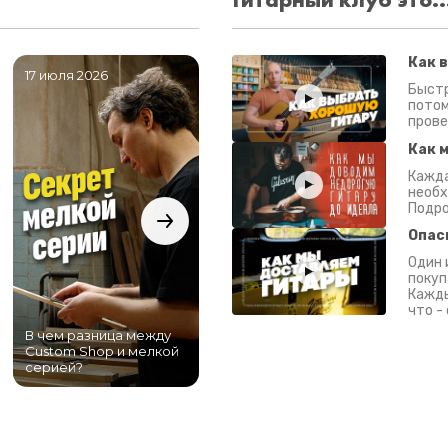
Как 
17 июля 2026
06 июля 2026
0
Быстр
потом
прове
Как 
Кажда
необх
Подро
Опас
Один 
покуп
Кажды
что -
В чем разница между
Самый большой
Custom Shop и мелкой
магазин гитар в
серией?
Питере!
К