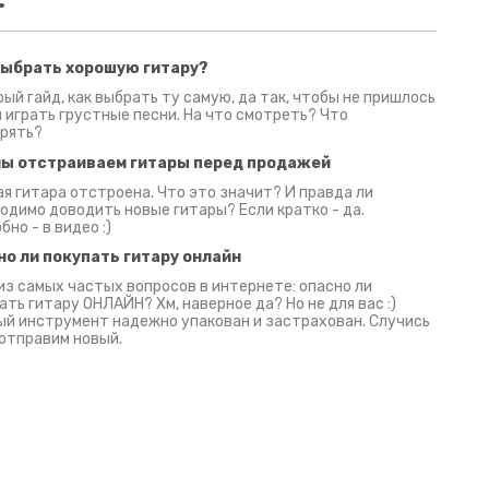
выбрать хорошую гитару?
2 июня 2026
30 июня 2026
09 июн
ый гайд, как выбрать ту самую, да так, чтобы не пришлось
 играть грустные песни. На что смотреть? Что
рять?
мы отстраиваем гитары перед продажей
я гитара отстроена. Что это значит? И правда ли
одимо доводить новые гитары? Если кратко - да.
бно - в видео :)
но ли покупать гитару онлайн
из самых частых вопросов в интернете: опасно ли
ать гитару ОНЛАЙН? Хм, наверное да? Но не для вас :)
й инструмент надежно упакован и застрахован. Случись
 отправим новый.
Русски
испанс
эмп для басистов!
Конкурс про Кино!
Обзор