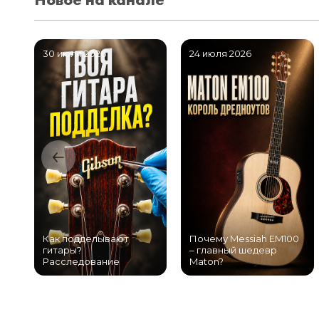
30 июля 2026
24 июля 2026
Как подделывают
Почему Messiah EM100
гитары?
– главный шедевр
Расследование
Maton?