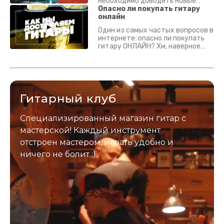
необходимо доводить новые
гитары? Если кратко - да.
Опасно ли покупать гитару
Подробно - в видео :)
онлайн
Один из самых частых вопросов в
интернете: опасно ли покупать
гитару ОНЛАЙН? Хм, наверное
да? Но не для вас :) Каждый
инструмент надежно упакован и
застрахован. Случись что -
отправим новый.
Гитарный клуб
Специализированный магазин гитар с
мастерской! Каждый инструмент
отстроен мастером, играть удобно и
ничего не болит :)