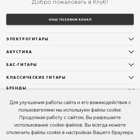
Добро пожаловать в Клуб!
НАШ TELEGRAM КАНАЛ
ЭЛЕКТРОГИТАРЫ
Все электрогитары
АКУСТИКА
Stratocaster
Все акустические гитары
Telecaster
БАС-ГИТАРЫ
Дредноуты
Les Paul
Все бас-гитары
Фолки (ОМ, 000, 00)
КЛАССИЧЕСКИЕ ГИТАРЫ
Оригинальная
Jazz Bass
Гранд Аудиториум
Все классические гитары
БРЕНДЫ
Superstrat
Precision Bass
Maton
Тревел, Компактный корпус
3/4
О НАС
Б/У, уцененные гитары
Оригинальная форма
Для улучшения работы сайта и его взаимодействия с
Sigma Guitars
Б/У, уцененные гитары
Б/У, уцененные гитары
Контакты
Короткомензурные
пользователями мы используем файлы cookie.
Enya Guitars
Мы в Telegram
Б/У, уцененные гитары
Продолжая работу с сайтом, Вы разрешаете
Fender
Мы в ВК
использование cookie-файлов. Вы всегда можете
Gibson
Мы в YouTube
отключить файлы cookie в настройках Вашего браузера.
© 2026
ООО "КЛУБ ГИТАР" ИНН 9715463081, ОГРН 1237700694230