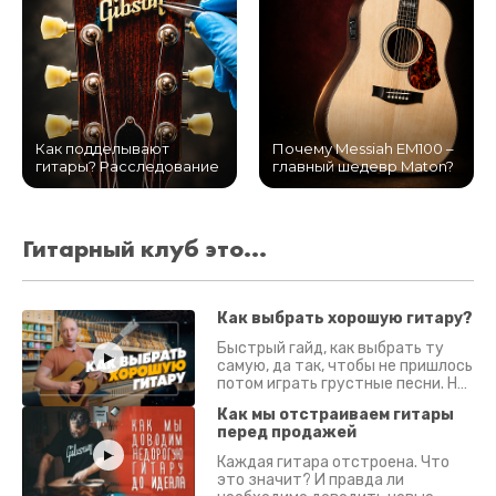
Как подделывают
Почему Messiah EM100 –
гитары? Расследование
главный шедевр Maton?
Гитарный клуб это...
Как выбрать хорошую гитару?
Быстрый гайд, как выбрать ту
самую, да так, чтобы не пришлось
потом играть грустные песни. На
что смотреть? Что проверять?
Как мы отстраиваем гитары
перед продажей
Каждая гитара отстроена. Что
это значит? И правда ли