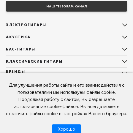
НАШ TELEGRAM КАНАЛ
ЭЛЕКТРОГИТАРЫ
Все электрогитары
АКУСТИКА
Stratocaster
Все акустические гитары
Telecaster
БАС-ГИТАРЫ
Дредноуты
Les Paul
Все бас-гитары
Фолки (ОМ, 000, 00)
КЛАССИЧЕСКИЕ ГИТАРЫ
Оригинальная
Jazz Bass
Гранд Аудиториум
Все классические гитары
БРЕНДЫ
Superstrat
Precision Bass
Maton
Тревел, Компактный корпус
3/4
О НАС
Б/У, уцененные гитары
Оригинальная форма
Sigma Guitars
Для улучшения работы сайта и его взаимодействия с
Б/У, уцененные гитары
Б/У, уцененные гитары
Контакты
Короткомензурные
пользователями мы используем файлы cookie.
Enya Guitars
Мы в Telegram
Б/У, уцененные гитары
Продолжая работу с сайтом, Вы разрешаете
Fender
Мы в ВК
использование cookie-файлов. Вы всегда можете
Gibson
Мы в YouTube
отключить файлы cookie в настройках Вашего браузера.
© 2026
ООО "КЛУБ ГИТАР" ИНН 9715463081, ОГРН 1237700694230
Мы в RUTUBE
Хорошо
Рассрочка