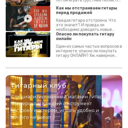
потом играть грустные песни. На
что смотреть? Что проверять?
Как мы отстраиваем гитары
перед продажей
Каждая гитара отстроена. Что
это значит? И правда ли
необходимо доводить новые
гитары? Если кратко - да.
Опасно ли покупать гитару
Подробно - в видео :)
онлайн
Один из самых частых вопросов в
интернете: опасно ли покупать
гитару ОНЛАЙН? Хм, наверное
да? Но не для вас :) Каждый
инструмент надежно упакован и
застрахован. Случись что -
отправим новый.
Гитарный клуб
Специализированный магазин гитар с
мастерской! Каждый инструмент
отстроен мастером, играть удобно и
ничего не болит :)