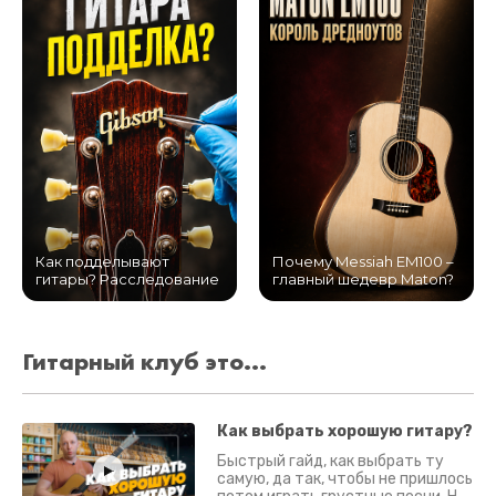
Как подделывают
Почему Messiah EM100 –
гитары? Расследование
главный шедевр Maton?
Гитарный клуб это...
Как выбрать хорошую гитару?
Быстрый гайд, как выбрать ту
самую, да так, чтобы не пришлось