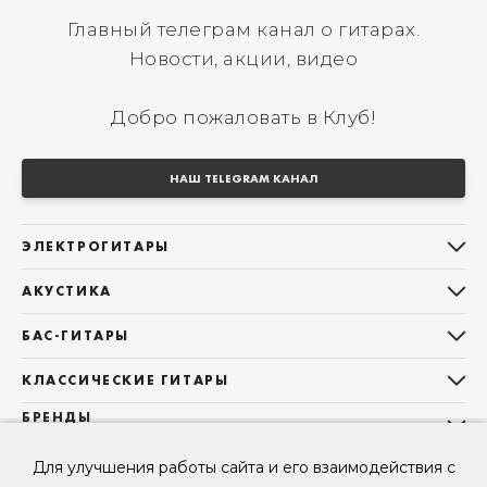
Главный телеграм канал о гитарах.
Новости, акции, видео
Добро пожаловать в Клуб!
НАШ TELEGRAM КАНАЛ
ЭЛЕКТРОГИТАРЫ
Все электрогитары
АКУСТИКА
Stratocaster
Все акустические гитары
Telecaster
БАС-ГИТАРЫ
Дредноуты
Les Paul
Все бас-гитары
Фолки (ОМ, 000, 00)
КЛАССИЧЕСКИЕ ГИТАРЫ
Оригинальная
Jazz Bass
Гранд Аудиториум
Все классические гитары
БРЕНДЫ
Superstrat
Precision Bass
Maton
Тревел, Компактный корпус
3/4
О НАС
Б/У, уцененные гитары
Оригинальная форма
Для улучшения работы сайта и его взаимодействия с
Sigma Guitars
Б/У, уцененные гитары
Б/У, уцененные гитары
Контакты
Короткомензурные