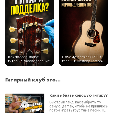
Как подделывают
Почему Messiah EM100 –
гитары? Расследование
главный шедевр Maton?
Гитарный клуб это...
Как выбрать хорошую гитару?
Быстрый гайд, как выбрать ту
самую, да так, чтобы не пришлось
потом играть грустные песни. На