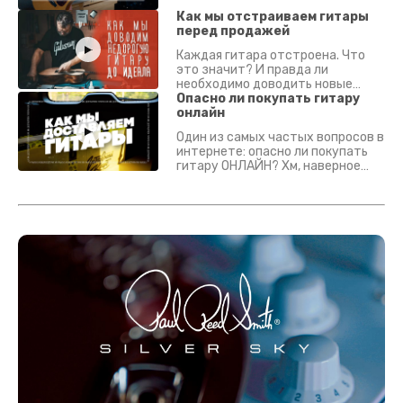
что смотреть? Что проверять?
Как мы отстраиваем гитары
перед продажей
Каждая гитара отстроена. Что
это значит? И правда ли
необходимо доводить новые
гитары? Если кратко - да.
Опасно ли покупать гитару
Подробно - в видео :)
онлайн
Один из самых частых вопросов в
интернете: опасно ли покупать
гитару ОНЛАЙН? Хм, наверное
да? Но не для вас :) Каждый
инструмент надежно упакован и
застрахован. Случись что -
отправим новый.