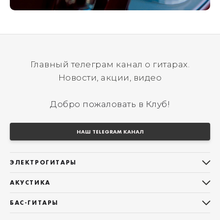
Главный телеграм канал о гитарах.
Новости, акции, видео
Добро пожаловать в Клуб!
НАШ TELEGRAM КАНАЛ
ЭЛЕКТРОГИТАРЫ
Все электрогитары
АКУСТИКА
Stratocaster
Все акустические гитары
Telecaster
БАС-ГИТАРЫ
Дредноуты
Les Paul
Все бас-гитары