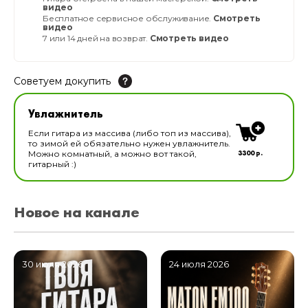
видео
Бесплатное сервисное обслуживание.
Смотреть
видео
7 или 14 дней на возврат.
Смотреть видео
Советуем докупить
Увлажнитель для музыкальных инструментов
Увлажнитель
В наличии
Если гитара из массива (либо топ из массива),
то зимой ей обязательно нужен увлажнитель.
3300 р.
Можно комнатный, а можно вот такой,
гитарный :)
Новое на канале
30 июля 2026
24 июля 2026