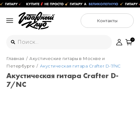
Контакты
0
Главная
Акустические гитары в Москве и
Интернет-магазин
Петербурге
Акустическая гитара Crafter D-7/NC
+7 (925) 125-54-44
Акустическая гитара Crafter D-
Москва
7/NC
+7 (925) 176-55-65
Санкт-Петербург
ул. Большая Новодмитровская 36с15,
"ФЛАКОН"
+7 (929) 179-15-49
ул. Гороховая 49Б, "SENO"
Мастерские
Москва
+7 (925) 879-85-35
Санкт-Петербург
+7 (999) 213-51-93