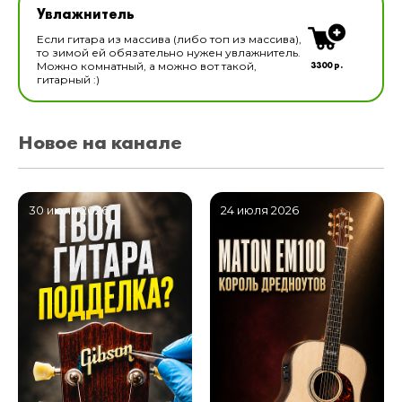
Увлажнитель
В наличии
Если гитара из массива (либо топ из массива),
то зимой ей обязательно нужен увлажнитель.
3300 р.
Можно комнатный, а можно вот такой,
гитарный :)
Новое на канале
30 июля 2026
24 июля 2026