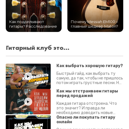
Как подделывают
Почему Messiah EM100 –
гитары? Расследование
главный шедевр Maton?
Гитарный клуб это...
Как выбрать хорошую гитару?
Быстрый гайд, как выбрать ту
самую, да так, чтобы не пришлось
потом играть грустные песни. На
что смотреть? Что проверять?
Как мы отстраиваем гитары
перед продажей
Каждая гитара отстроена. Что
это значит? И правда ли
необходимо доводить новые
гитары? Если кратко - да.
Опасно ли покупать гитару
Подробно - в видео :)
онлайн