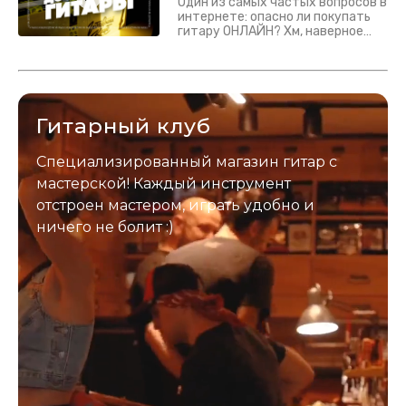
Один из самых частых вопросов в
интернете: опасно ли покупать
гитару ОНЛАЙН? Хм, наверное
да? Но не для вас :) Каждый
инструмент надежно упакован и
застрахован. Случись что -
отправим новый.
Гитарный клуб
Специализированный магазин гитар с
мастерской! Каждый инструмент
отстроен мастером, играть удобно и
ничего не болит :)