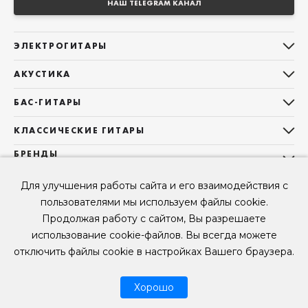
НАШ TELEGRAM КАНАЛ
ЭЛЕКТРОГИТАРЫ
Все электрогитары
АКУСТИКА
Stratocaster
Все акустические гитары
Telecaster
БАС-ГИТАРЫ
Дредноуты
Les Paul
Все бас-гитары
Фолки (ОМ, 000, 00)
КЛАССИЧЕСКИЕ ГИТАРЫ
Оригинальная
Jazz Bass
Гранд Аудиториум
Все классические гитары
БРЕНДЫ
Superstrat
Precision Bass
Maton
Тревел, Компактный корпус
3/4
О НАС
Б/У, уцененные гитары
Оригинальная форма
Для улучшения работы сайта и его взаимодействия с
Sigma Guitars
Б/У, уцененные гитары
Б/У, уцененные гитары
Контакты
Короткомензурные
пользователями мы используем файлы cookie.
Enya Guitars
Мы в Telegram
Б/У, уцененные гитары
Продолжая работу с сайтом, Вы разрешаете
Fender
Мы в ВК
использование cookie-файлов. Вы всегда можете
Gibson
Мы в YouTube
отключить файлы cookie в настройках Вашего браузера.
© 2026
ООО "КЛУБ ГИТАР" ИНН 9715463081, ОГРН 1237700694230
Мы в RUTUBE
Хорошо
Рассрочка
Возврат