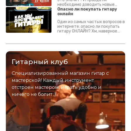
необходимо доводить новые
гитары? Если кратко - да.
Опасно ли покупать гитару
Подробно - в видео :)
онлайн
Один из самых частых вопросов в
интернете: опасно ли покупать
гитару ОНЛАЙН? Хм, наверное
да? Но не для вас :) Каждый
инструмент надежно упакован и
застрахован. Случись что -
отправим новый.
Гитарный клуб
Специализированный магазин гитар с
мастерской! Каждый инструмент
отстроен мастером, играть удобно и
ничего не болит :)