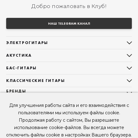
Добро пожаловать в Клуб!
НАШ TELEGRAM КАНАЛ
ЭЛЕКТРОГИТАРЫ
Все электрогитары
АКУСТИКА
Stratocaster
Все акустические гитары
Telecaster
БАС-ГИТАРЫ
Дредноуты
Les Paul
Все бас-гитары
Фолки (ОМ, 000, 00)
КЛАССИЧЕСКИЕ ГИТАРЫ
Оригинальная
Jazz Bass
Гранд Аудиториум
Все классические гитары
БРЕНДЫ
Superstrat
Precision Bass
Maton
Тревел, Компактный корпус
3/4
О НАС
Б/У, уцененные гитары
Оригинальная форма
Для улучшения работы сайта и его взаимодействия с
Sigma Guitars
Б/У, уцененные гитары
Б/У, уцененные гитары
Контакты
Короткомензурные
пользователями мы используем файлы cookie.
Enya Guitars
Мы в Telegram
Б/У, уцененные гитары
Продолжая работу с сайтом, Вы разрешаете
Fender
Мы в ВК
использование cookie-файлов. Вы всегда можете
Gibson
Мы в YouTube
отключить файлы cookie в настройках Вашего браузера.