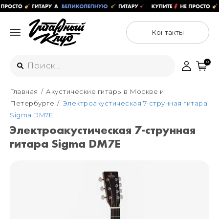
Контакты
0
Главная
Акустические гитары в Москве и
Интернет-магазин
Петербурге
Электроакустическая 7-струнная гитара
+7 (925) 125-54-44
Sigma DM7E
Москва
Электроакустическая 7-струнная
+7 (925) 176-55-65
гитара Sigma DM7E
Санкт-Петербург
ул. Большая Новодмитровская 36с15,
"ФЛАКОН"
+7 (929) 179-15-49
ул. Гороховая 49Б, "SENO"
Мастерские
Москва
+7 (925) 879-85-35
Санкт-Петербург
+7 (999) 213-51-93