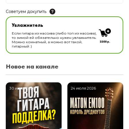
Советуем докупить
Увлажнитель для музыкальных инструментов
Увлажнитель
В наличии
Если гитара из массива (либо топ из массива),
то зимой ей обязательно нужен увлажнитель.
3300 р.
Можно комнатный, а можно вот такой,
гитарный :)
Новое на канале
30 июля 2026
24 июля 2026