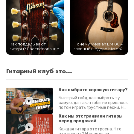
Как подделывают
Почему Messiah EM100 –
гитары? Расследование
главный шедевр Maton?
Гитарный клуб это...
Как выбрать хорошую гитару?
Быстрый гайд, как выбрать ту
самую, да так, чтобы не пришлось
потом играть грустные песни. На
что смотреть? Что проверять?
Как мы отстраиваем гитары
перед продажей
Каждая гитара отстроена. Что
это значит? И правда ли