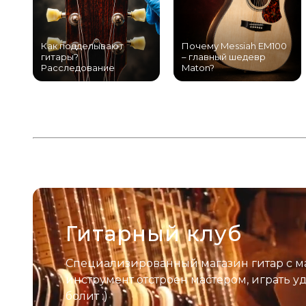
Как подделывают
Почему Messiah EM100
гитары?
– главный шедевр
Расследование
Maton?
Гитарный клуб
Специализированный магазин гитар с м
инструмент отстроен мастером, играть у
болит :)