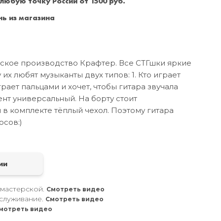
 любую точку России от 1500 руб.
Санкт-Петербург
+7 (999) 213-51-93
ь из магазина
йское производство Крафтер. Все СТГшки яркие
 их любят музыканты двух типов: 1. Кто играет
грает пальцами и хочет, чтобы гитара звучала
ент универсальный. На борту стоит
 в комплекте тёплый чехол. Поэтому гитара
осов:)
а
ии
 мастерской.
Смотреть видео
служивание.
Смотреть видео
мотреть видео