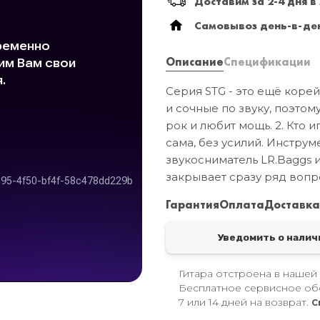
Доставим за 2-4 дня в
Самовывоз день-в-ден
Описание
Спецификации
Серия STG - это ещё коре
и сочные по звуку, поэтому
рок и любит мощь. 2. Кто и
сама, без усилий. Инструм
звукосниматель LR.Baggs и
закрывает сразу ряд вопр
Гарантия
Оплата
Доставк
Уведомить о налич
Гитара отстроена в нашей
Бесплатное сервисное об
7 или 14 дней на возврат.
С