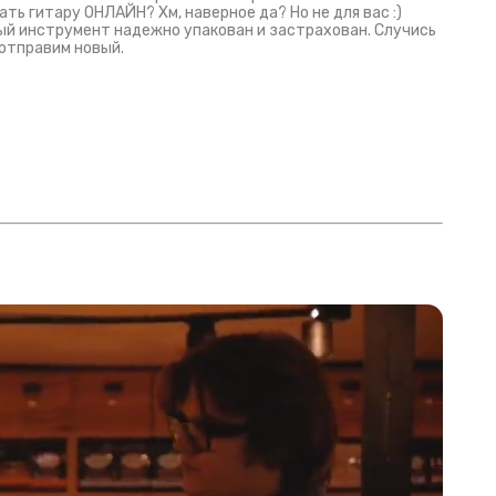
ать гитару ОНЛАЙН? Хм, наверное да? Но не для вас :)
й инструмент надежно упакован и застрахован. Случись
 отправим новый.
Русски
испанс
эмп для басистов!
Конкурс про Кино!
Обзор