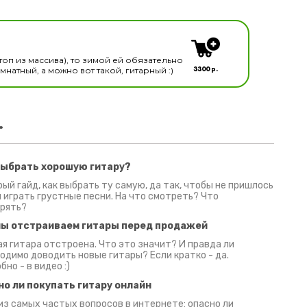
кальных инструментов
топ из массива), то зимой ей обязательно
3300 р.
натный, а можно вот такой, гитарный :)
.
выбрать хорошую гитару?
2 июня 2026
30 июня 2026
09 июн
ый гайд, как выбрать ту самую, да так, чтобы не пришлось
 играть грустные песни. На что смотреть? Что
рять?
мы отстраиваем гитары перед продажей
я гитара отстроена. Что это значит? И правда ли
одимо доводить новые гитары? Если кратко - да.
бно - в видео :)
но ли покупать гитару онлайн
из самых частых вопросов в интернете: опасно ли