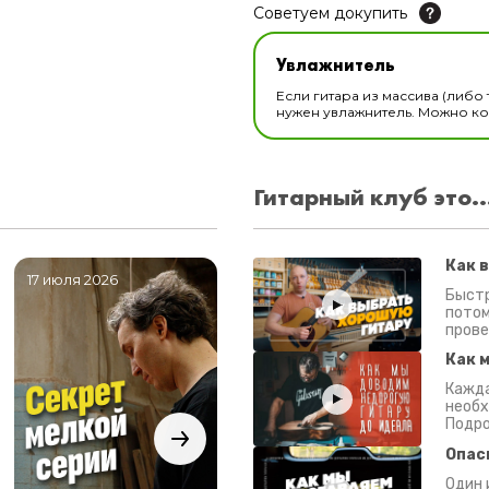
Советуем докупить
Увлажнитель для музы
Увлажнитель
В наличии
Если гитара из массива (либо 
нужен увлажнитель. Можно ком
Гитарный клуб это..
Как 
17 июля 2026
06 июля 2026
0
Быстр
потом
прове
Как 
Кажда
необх
Подро
Опас
Один 