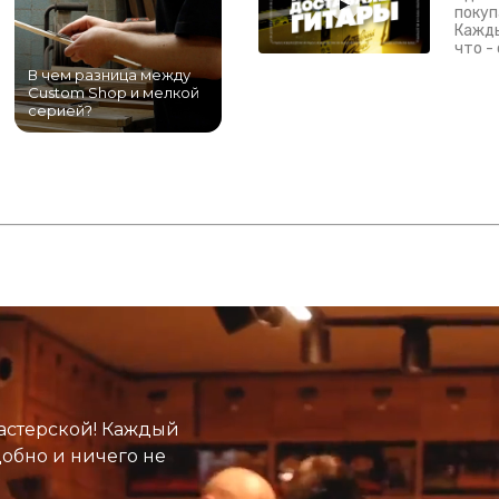
покуп
Кажды
что -
В чем разница между
Самый большой
Custom Shop и мелкой
магазин гитар в
серией?
Питере!
К
астерской! Каждый
добно и ничего не