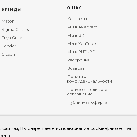
О НАС
БРЕНДЫ
Контакты
Maton
Мы в Telegram
Sigma Guitars
Мы в ВК
Enya Guitars
Мы в YouTube
Fender
Мы в RUTUBE
Gibson
Рассрочка
Возврат
Политика
конфиденциальности
Пользовательское
соглашение
Публичная оферта
с сайтом, Вы разрешаете использование cookie-файлов. Вы
зера.