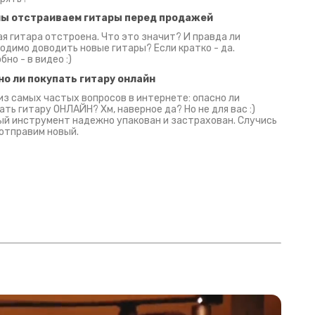
мы отстраиваем гитары перед продажей
я гитара отстроена. Что это значит? И правда ли
одимо доводить новые гитары? Если кратко - да.
бно - в видео :)
но ли покупать гитару онлайн
из самых частых вопросов в интернете: опасно ли
ать гитару ОНЛАЙН? Хм, наверное да? Но не для вас :)
й инструмент надежно упакован и застрахован. Случись
 отправим новый.
Русски
испанс
эмп для басистов!
Конкурс про Кино!
Обзор