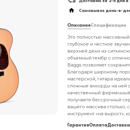
Доставим за 2-4 дня в
Самовывоз день-в-ден
Описание
Спецификации
Это полностью массивный 
глубокое и честное звуча
верхней деки из ситхинско
объемный тембр с отлично
Baggs позволяет сохранит
Благодаря широкому порож
мастерской, гитара идеаль
сложные аккорды на ней о
качественный фирменный ч
получаете бессрочный сер
вашего массива столько, с
инструмент «на вырост», к
Гарантия
Оплата
Доставк