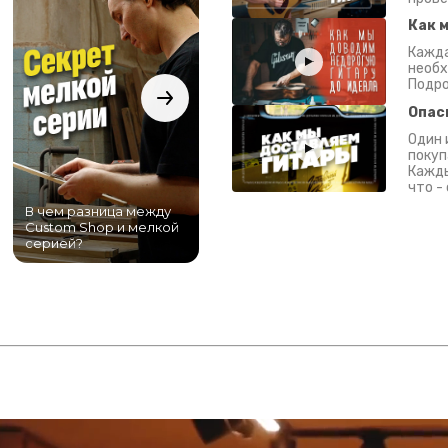
Как 
Кажда
необх
Подро
Опас
Один 
покуп
Кажды
что -
В чем разница между
Самый большой
Custom Shop и мелкой
магазин гитар в
серией?
Питере!
К