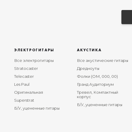
ЭЛЕКТРОГИТАРЫ
АКУСТИКА
Все электрогитары
Все акустические гитары
Stratocaster
Дредноуты
Telecaster
Фолки (ОМ, 000, 00)
Les Paul
Гранд Аудиториум
Оригинальная
Тревел, Компактный
корпус
Superstrat
Б/У, уцененные гитары
Б/У, уцененные гитары