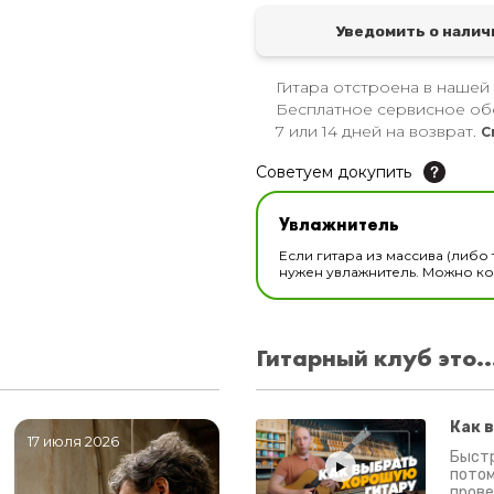
Уведомить о налич
Гитара отстроена в нашей
Бесплатное сервисное об
7 или 14 дней на возврат.
С
Советуем докупить
Увлажнитель для музы
Увлажнитель
В наличии
Если гитара из массива (либо 
нужен увлажнитель. Можно ком
Гитарный клуб это..
Как 
17 июля 2026
06 июля 2026
0
Быстр
потом
прове