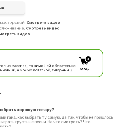
ии
 мастерской.
Смотреть видео
служивание.
Смотреть видео
мотреть видео
кальных инструментов
топ из массива), то зимой ей обязательно
3300 р.
натный, а можно вот такой, гитарный :)
.
выбрать хорошую гитару?
2 июня 2026
30 июня 2026
09 июн
ый гайд, как выбрать ту самую, да так, чтобы не пришлось
 играть грустные песни. На что смотреть? Что
рять?