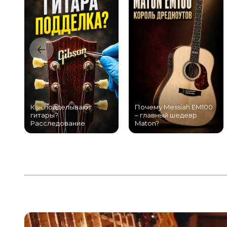
Как подделывают
Почему Messiah EM100
гитары?
– главный шедевр
Расследование
Maton?