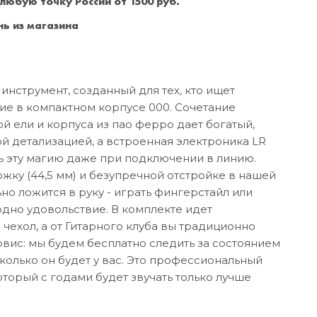
 любую точку России от 1500 руб.
Санкт-Петербург
+7 (999) 213-51-93
ь из магазина
инструмент, созданный для тех, кто ищет
ние в компактном корпусе 000. Сочетание
й ели и корпуса из пао ферро дает богатый,
й детализацией, а встроенная электроника LR
ь эту магию даже при подключении в линию.
ку (44,5 мм) и безупречной отстройке в нашей
но ложится в руку - играть фингерстайл или
дно удовольствие. В комплекте идет
ехол, а от Гитарного клуба вы традиционно
вис: мы будем бесплатно следить за состоянием
колько он будет у вас. Это профессиональный
оторый с годами будет звучать только лучше
а