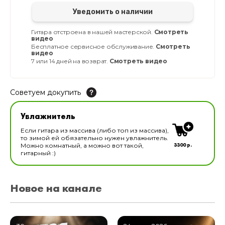
Уведомить о наличии
Гитара отстроена в нашей мастерской.
Смотреть
видео
Бесплатное сервисное обслуживание.
Смотреть
видео
7 или 14 дней на возврат.
Смотреть видео
Советуем докупить
Увлажнитель для музыкальных инструментов
Увлажнитель
В наличии
Если гитара из массива (либо топ из массива),
то зимой ей обязательно нужен увлажнитель.
3300 р.
Можно комнатный, а можно вот такой,
гитарный :)
Новое на канале