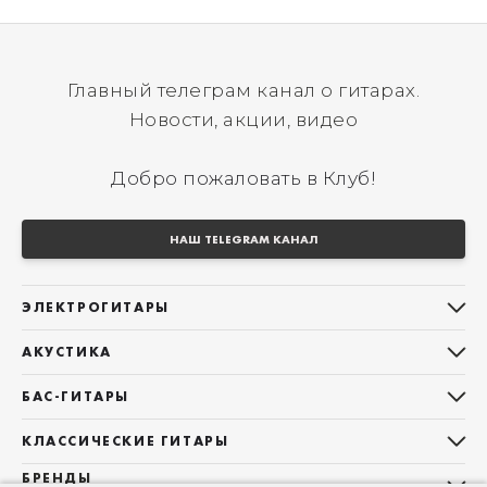
Главный телеграм канал о гитарах.
Новости, акции, видео
Добро пожаловать в Клуб!
НАШ TELEGRAM КАНАЛ
ЭЛЕКТРОГИТАРЫ
Все электрогитары
АКУСТИКА
Stratocaster
Все акустические гитары
Telecaster
БАС-ГИТАРЫ
Дредноуты
Les Paul
Все бас-гитары
Фолки (ОМ, 000, 00)
КЛАССИЧЕСКИЕ ГИТАРЫ
Оригинальная
Jazz Bass
Гранд Аудиториум
Все классические гитары
БРЕНДЫ
Superstrat
Precision Bass