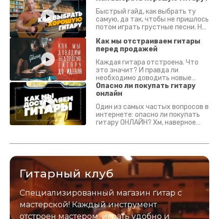
Быстрый гайд, как выбрать ту
самую, да так, чтобы не пришлось
потом играть грустные песни. На
что смотреть? Что проверять?
Как мы отстраиваем гитары
перед продажей
Каждая гитара отстроена. Что
это значит? И правда ли
необходимо доводить новые
гитары? Если кратко - да.
Опасно ли покупать гитару
Подробно - в видео :)
онлайн
Один из самых частых вопросов в
интернете: опасно ли покупать
гитару ОНЛАЙН? Хм, наверное
да? Но не для вас :) Каждый
инструмент надежно упакован и
застрахован. Случись что -
отправим новый.
Гитарный клуб
Специализированный магазин гитар с
мастерской! Каждый инструмент
отстроен мастером, играть удобно и