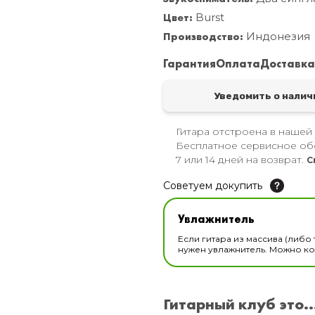
Цвет:
Burst
Производство:
Индонезия
Гарантия
Оплата
Доставк
Уведомить о налич
Гитара отстроена в нашей
Бесплатное сервисное об
7 или 14 дней на возврат.
С
Советуем докупить
Увлажнитель для музы
Увлажнитель
В наличии
Если гитара из массива (либо 
нужен увлажнитель. Можно ком
Гитарный клуб это..