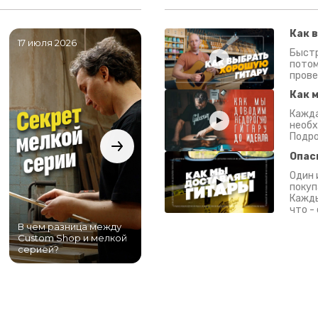
Как 
17 июля 2026
06 июля 2026
0
Быстр
потом
прове
Как 
Кажда
необх
Подро
Опас
Один 
покуп
Кажды
что -
В чем разница между
Самый большой
Custom Shop и мелкой
магазин гитар в
серией?
Питере!
К