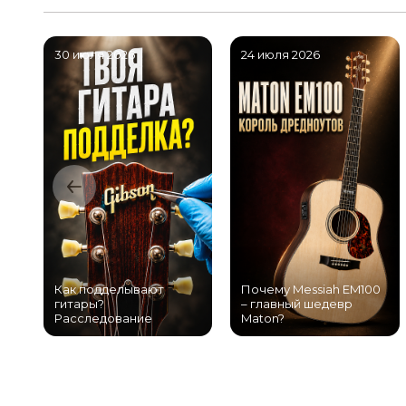
30 июля 2026
24 июля 2026
Как подделывают
Почему Messiah EM100
гитары?
– главный шедевр
Расследование
Maton?