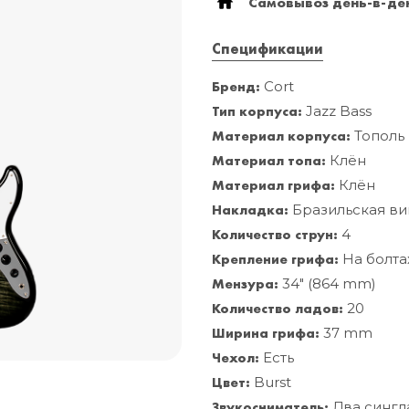
Самовывоз день-в-ден
Mooer
Спецификации
Бренд:
Cort
Тип корпуса:
Jazz Bass
Материал корпуса:
Тополь
Материал топа:
Клён
Материал грифа:
Клён
Накладка:
Бразильская в
Количество струн:
4
Крепление грифа:
На болта
Мензура:
34" (864 mm)
Количество ладов:
20
Ширина грифа:
37 mm
Чехол:
Есть
Цвет:
Burst
Звукосниматель:
Два сингл