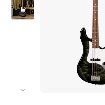
Looper
Phaser
Octave
Reverb
Tremolo
Wah-Wah