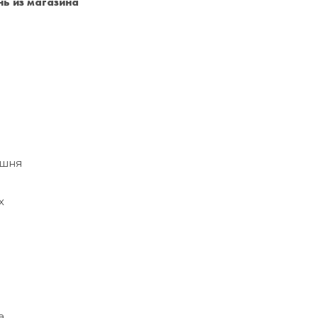
ь из магазина
Санкт-Петербург
+7 (999) 213-51-93
ишня
х
а