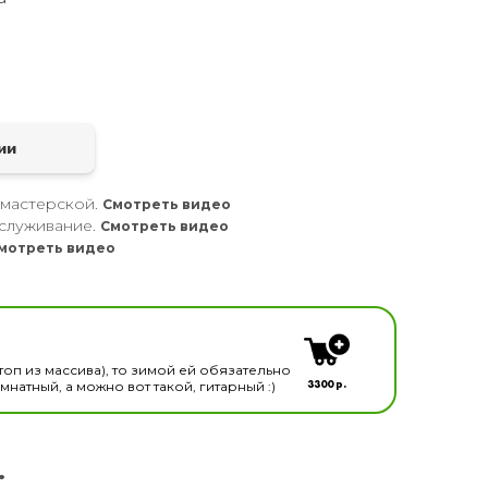
а
ии
 мастерской.
Смотреть видео
служивание.
Смотреть видео
мотреть видео
кальных инструментов
топ из массива), то зимой ей обязательно
3300 р.
натный, а можно вот такой, гитарный :)
.