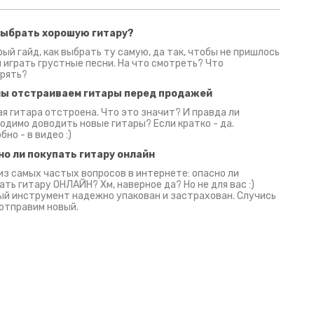
выбрать хорошую гитару?
2 июня 2026
30 июня 2026
09 июн
ый гайд, как выбрать ту самую, да так, чтобы не пришлось
 играть грустные песни. На что смотреть? Что
рять?
мы отстраиваем гитары перед продажей
я гитара отстроена. Что это значит? И правда ли
одимо доводить новые гитары? Если кратко - да.
бно - в видео :)
но ли покупать гитару онлайн
из самых частых вопросов в интернете: опасно ли
ать гитару ОНЛАЙН? Хм, наверное да? Но не для вас :)
й инструмент надежно упакован и застрахован. Случись
 отправим новый.
Русски
испанс
эмп для басистов!
Конкурс про Кино!
Обзор