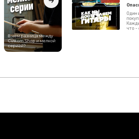
Опас
Один 
покуп
Кажды
что -
В чем разница между
Самый большой
Custom Shop и мелкой
магазин гитар в
серией?
Питере!
К