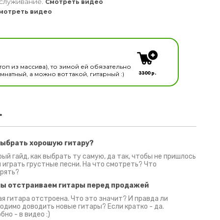
служивание.
Смотреть видео
мотреть видео
кальных инструментов
топ из массива), то зимой ей обязательно
3300 р.
натный, а можно вот такой, гитарный :)
.
выбрать хорошую гитару?
2 июня 2026
30 июня 2026
09 июн
ый гайд, как выбрать ту самую, да так, чтобы не пришлось
 играть грустные песни. На что смотреть? Что
рять?
мы отстраиваем гитары перед продажей
я гитара отстроена. Что это значит? И правда ли
одимо доводить новые гитары? Если кратко - да.
бно - в видео :)