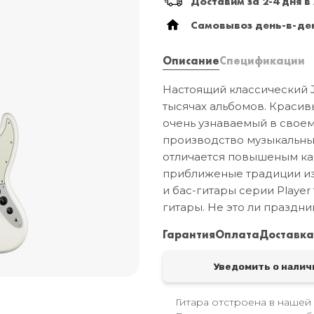
Доставим за 2-4 дня в
Самовывоз день-в-ден
Описание
Спецификации
Настоящий классический J
тысячах альбомов. Красив
очень узнаваемый в своем
производство музыкальны
отличается повышеным ка
приближеные традиции изг
и бас-гитары серии Player
гитары. Не это ли праздни
Гарантия
Оплата
Доставк
Уведомить о налич
Гитара отстроена в нашей