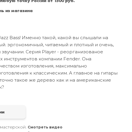
 любую точку России от 1500 руб.
Санкт-Петербург
+7 (999) 213-51-93
ь из магазина
azz Bass! Именно такой, какой вы слышали на
ый. эргономичный, читаемый и плотный и очень,
 звучании. Серия Player - реорганизованое
х инструментов компании Fender. Она
чеством изготовления, максимально
отовления к классическим. А главное на гитары
 точно такое же дерево как и на американские
к?
а
ии
 мастерской.
Смотреть видео