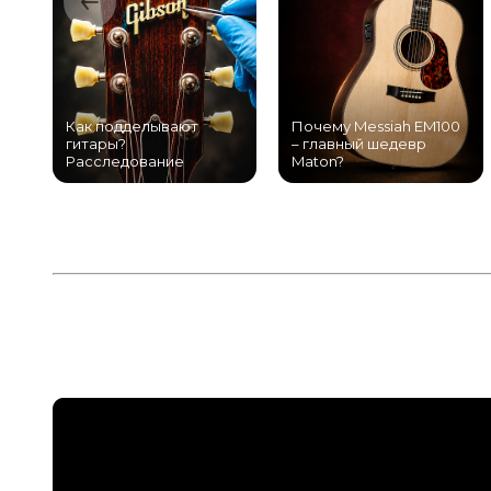
Как подделывают
Почему Messiah EM100
гитары?
– главный шедевр
Расследование
Maton?