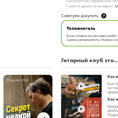
Бесплатное сервисное об
7 или 14 дней на возврат.
С
Советуем докупить
Увлажнитель для музы
Увлажнитель
В наличии
Если гитара из массива (либо 
нужен увлажнитель. Можно ком
Гитарный клуб это..
Как 
17 июля 2026
06 июля 2026
0
Быстр
потом
прове
Как 
Кажда
необх
Подро