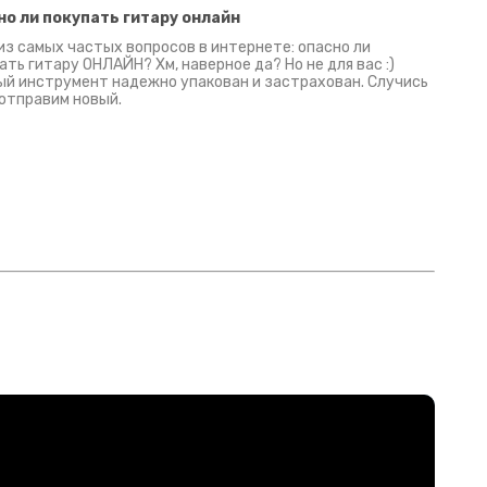
но ли покупать гитару онлайн
из самых частых вопросов в интернете: опасно ли
ать гитару ОНЛАЙН? Хм, наверное да? Но не для вас :)
й инструмент надежно упакован и застрахован. Случись
 отправим новый.
Русски
испанс
эмп для басистов!
Конкурс про Кино!
Обзор