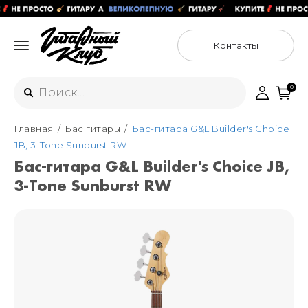
Контакты
0
Главная
Бас гитары
Бас-гитара G&L Builder's Choice
Интернет-магазин
JB, 3-Tone Sunburst RW
+7 (925) 125-54-44
Бас-гитара G&L Builder's Choice JB,
Москва
3-Tone Sunburst RW
+7 (925) 176-55-65
Санкт-Петербург
ул. Большая Новодмитровская 36с15,
"ФЛАКОН"
+7 (929) 179-15-49
ул. Гороховая 49Б, "SENO"
Мастерские
Москва
+7 (925) 879-85-35
Санкт-Петербург
+7 (999) 213-51-93