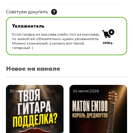
Советуем докупить
Увлажнитель для музыкальных инструментов
Увлажнитель
В наличии
Если гитара из массива (либо топ из массива),
то зимой ей обязательно нужен увлажнитель.
3300 р.
Можно комнатный, а можно вот такой,
гитарный :)
Новое на канале
30 июля 2026
24 июля 2026