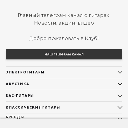
Главный телеграм канал о гитарах.
Новости, акции, видео
Добро пожаловать в Клуб!
НАШ TELEGRAM КАНАЛ
ЭЛЕКТРОГИТАРЫ
Все электрогитары
АКУСТИКА
Stratocaster
Все акустические гитары
Telecaster
БАС-ГИТАРЫ
Дредноуты
Les Paul
Все бас-гитары
Фолки (ОМ, 000, 00)
КЛАССИЧЕСКИЕ ГИТАРЫ
Оригинальная
Jazz Bass
Гранд Аудиториум
Все классические гитары
БРЕНДЫ
Superstrat
Precision Bass
Maton
Тревел, Компактный корпус
3/4
О НАС
Б/У, уцененные гитары
Оригинальная форма