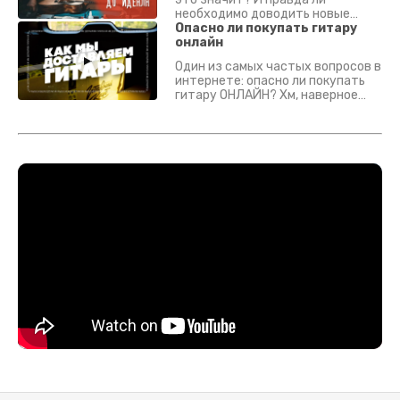
необходимо доводить новые
гитары? Если кратко - да.
Опасно ли покупать гитару
Подробно - в видео :)
онлайн
Один из самых частых вопросов в
интернете: опасно ли покупать
гитару ОНЛАЙН? Хм, наверное
да? Но не для вас :) Каждый
инструмент надежно упакован и
застрахован. Случись что -
отправим новый.