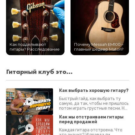
Как подделывают
Почему Messiah EM100 –
гитары? Расследование
главный шедевр Maton?
Гитарный клуб это...
Как выбрать хорошую гитару?
Быстрый гайд, как выбрать ту
самую, да так, чтобы не пришлось
потом играть грустные песни. На
что смотреть? Что проверять?
Как мы отстраиваем гитары
перед продажей
Каждая гитара отстроена. Что
это значит? И правда ли