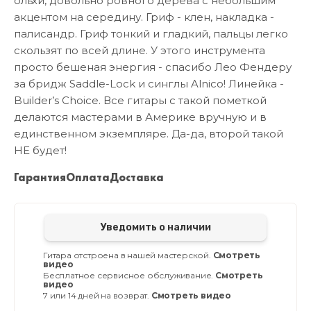
ольхи, довольно ровного дерева с небольшим
акцентом на середину. Гриф - клен, накладка -
палисандр. Гриф тонкий и гладкий, пальцы легко
скользят по всей длине. У этого инструмента
просто бешеная энергия - спасибо Лео Фендеру
за бридж Saddle-Lock и синглы Alnico! Линейка -
Builder’s Choice. Все гитары с такой пометкой
делаются мастерами в Америке вручную и в
единственном экземпляре. Да-да, второй такой
НЕ будет!
Гарантия
Оплата
Доставка
Уведомить о наличии
Гитара отстроена в нашей мастерской.
Смотреть
видео
Бесплатное сервисное обслуживание.
Смотреть
видео
7 или 14 дней на возврат.
Смотреть видео