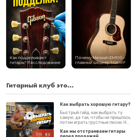
Как подделывают
Почему Messiah EM100 –
гитары? Расследование
главный шедевр Maton?
Гитарный клуб это...
Как выбрать хорошую гитару?
Быстрый гайд, как выбрать ту
самую, да так, чтобы не пришлось
потом играть грустные песни. На
что смотреть? Что проверять?
Как мы отстраиваем гитары
перед продажей