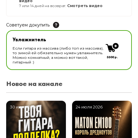
видео
7 или 14 дней на возврат.
Смотреть видео
Советуем докупить
Увлажнитель для музыкальных инструментов
Увлажнитель
В наличии
Если гитара из массива (либо топ из массива),
то зимой ей обязательно нужен увлажнитель.
3300 р.
Можно комнатный, а можно вот такой,
гитарный :)
Новое на канале
30 июля 2026
24 июля 2026