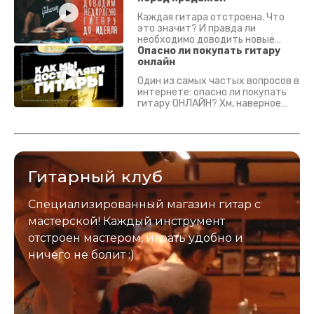
Каждая гитара отстроена. Что
это значит? И правда ли
необходимо доводить новые
гитары? Если кратко - да.
Опасно ли покупать гитару
Подробно - в видео :)
онлайн
Один из самых частых вопросов в
интернете: опасно ли покупать
гитару ОНЛАЙН? Хм, наверное
да? Но не для вас :) Каждый
инструмент надежно упакован и
застрахован. Случись что -
отправим новый.
Гитарный клуб
Специализированный магазин гитар с
мастерской! Каждый инструмент
отстроен мастером, играть удобно и
ничего не болит :)