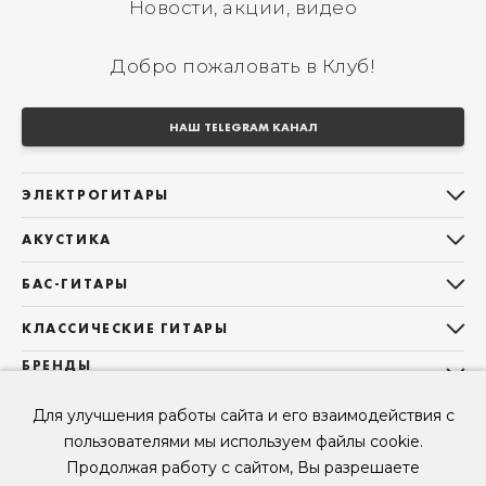
Новости, акции, видео
Добро пожаловать в Клуб!
НАШ TELEGRAM КАНАЛ
ЭЛЕКТРОГИТАРЫ
Все электрогитары
АКУСТИКА
Stratocaster
Все акустические гитары
Telecaster
БАС-ГИТАРЫ
Дредноуты
Les Paul
Все бас-гитары
Фолки (ОМ, 000, 00)
КЛАССИЧЕСКИЕ ГИТАРЫ
Оригинальная
Jazz Bass
Гранд Аудиториум
Все классические гитары
БРЕНДЫ
Superstrat
Precision Bass
Maton
Тревел, Компактный корпус
3/4
О НАС
Б/У, уцененные гитары
Оригинальная форма
Для улучшения работы сайта и его взаимодействия с
Sigma Guitars
Б/У, уцененные гитары
Б/У, уцененные гитары
Контакты
Короткомензурные
пользователями мы используем файлы cookie.
Enya Guitars
Мы в Telegram
Б/У, уцененные гитары
Продолжая работу с сайтом, Вы разрешаете
Fender