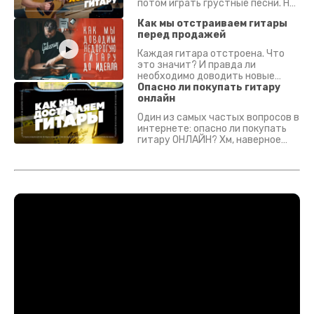
потом играть грустные песни. На
что смотреть? Что проверять?
Как мы отстраиваем гитары
перед продажей
Каждая гитара отстроена. Что
это значит? И правда ли
необходимо доводить новые
гитары? Если кратко - да.
Опасно ли покупать гитару
Подробно - в видео :)
онлайн
Один из самых частых вопросов в
интернете: опасно ли покупать
гитару ОНЛАЙН? Хм, наверное
да? Но не для вас :) Каждый
инструмент надежно упакован и
застрахован. Случись что -
отправим новый.