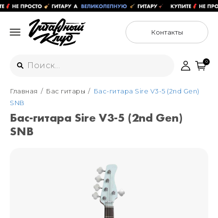
Контакты
0
Главная
Бас гитары
Бас-гитара Sire V3-5 (2nd Gen)
Интернет-магазин
SNB
+7 (925) 125-54-44
Бас-гитара Sire V3-5 (2nd Gen)
Москва
SNB
+7 (925) 176-55-65
Санкт-Петербург
ул. Большая Новодмитровская 36с15,
"ФЛАКОН"
+7 (929) 179-15-49
ул. Гороховая 49Б, "SENO"
Мастерские
Москва
+7 (925) 879-85-35
Санкт-Петербург
+7 (999) 213-51-93