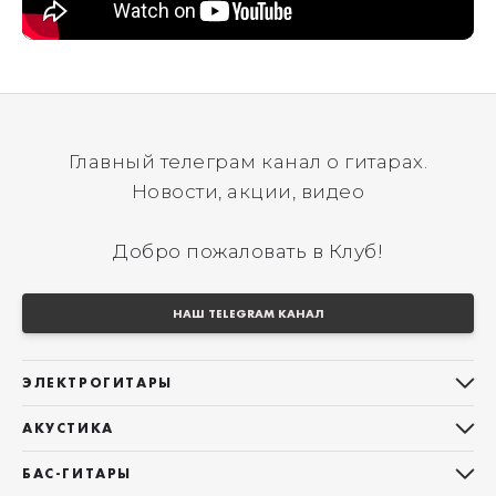
Главный телеграм канал о гитарах.
Новости, акции, видео
Добро пожаловать в Клуб!
НАШ TELEGRAM КАНАЛ
ЭЛЕКТРОГИТАРЫ
Все электрогитары
АКУСТИКА
Stratocaster
Все акустические гитары
Telecaster
БАС-ГИТАРЫ
Дредноуты