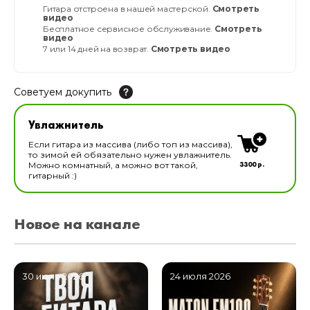
Гитара отстроена в нашей мастерской.
Смотреть
видео
Бесплатное сервисное обслуживание.
Смотреть
видео
7 или 14 дней на возврат.
Смотреть видео
Советуем докупить
Увлажнитель для музыкальных инструментов
Увлажнитель
В наличии
Если гитара из массива (либо топ из массива),
то зимой ей обязательно нужен увлажнитель.
3300 р.
Можно комнатный, а можно вот такой,
гитарный :)
Новое на канале
30 июля 2026
24 июля 2026