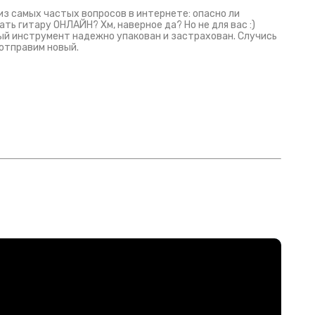
из самых частых вопросов в интернете: опасно ли
ать гитару ОНЛАЙН? Хм, наверное да? Но не для вас :)
й инструмент надежно упакован и застрахован. Случись
 отправим новый.
Русски
испанс
эмп для басистов!
Конкурс про Кино!
Обзор