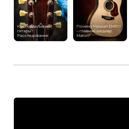
Как подделывают
Почему Messiah EM100
гитары?
– главный шедевр
Расследование
Maton?