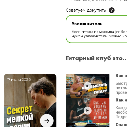
Советуем докупить
Увлажнитель для музы
Увлажнитель
В наличии
Если гитара из массива (либо 
нужен увлажнитель. Можно ком
Гитарный клуб это..
Как 
17 июля 2026
06 июля 2026
0
Быстр
потом
прове
Как 
Кажда
необх
Подро
Опас