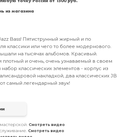
 любую точку России от 1500 руб.
Санкт-Петербург
+7 (999) 213-51-93
ь из магазина
azz Bass! Пятиструнный жирный и по
я классики или чего то более модернового.
лышали на тысячах альбомов. Красивый.
 плотный и очень, очень узнаваемый в своем
 набор классических элементов - корпус из
палисандровой накладкой, два классических JB
от самый легендарный звук!
а
ии
 мастерской.
Смотреть видео
служивание.
Смотреть видео
мотреть видео