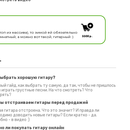
кальных инструментов
топ из массива), то зимой ей обязательно
3300 р.
натный, а можно вот такой, гитарный :)
.
выбрать хорошую гитару?
2 июня 2026
30 июня 2026
09 июн
ый гайд, как выбрать ту самую, да так, чтобы не пришлось
 играть грустные песни. На что смотреть? Что
рять?
мы отстраиваем гитары перед продажей
я гитара отстроена. Что это значит? И правда ли
одимо доводить новые гитары? Если кратко - да.
бно - в видео :)
но ли покупать гитару онлайн