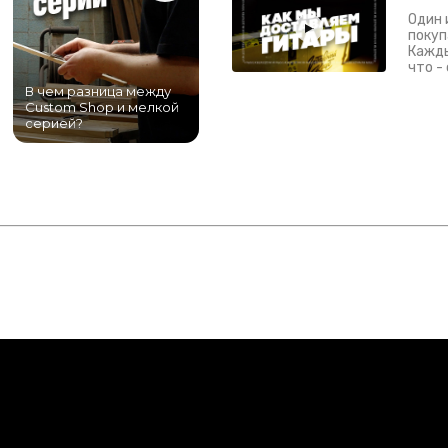
Один 
покуп
Кажды
что -
В чем разница между
Самый большой
Custom Shop и мелкой
магазин гитар в
серией?
Питере!
К