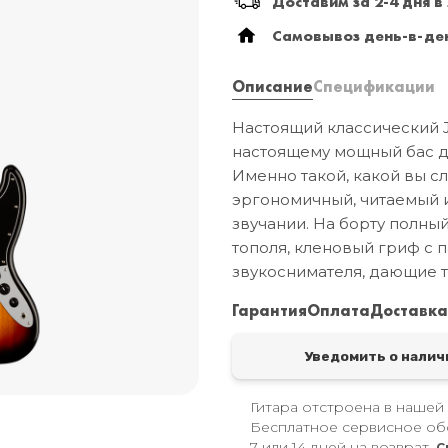
Доставим за 2-4 дня в
Самовывоз день-в-ден
Описание
Спецификации
Настоящий классический J
настоящему мощный бас дл
Именно такой, какой вы с
эргономичный, читаемый и
звучании. На борту полный
тополя, кленовый гриф с 
звукоснимателя, дающие т
Гарантия
Оплата
Доставк
Уведомить о налич
Гитара отстроена в нашей
Бесплатное сервисное об
7 или 14 дней на возврат.
С