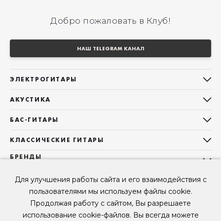
Добро пожаловать в Клуб!
НАШ TELEGRAM КАНАЛ
ЭЛЕКТРОГИТАРЫ
Все электрогитары
АКУСТИКА
Stratocaster
Все акустические гитары
Telecaster
БАС-ГИТАРЫ
Дредноуты
Les Paul
Все бас-гитары
Фолки (ОМ, 000, 00)
КЛАССИЧЕСКИЕ ГИТАРЫ
Оригинальная
Jazz Bass
Гранд Аудиториум
Все классические гитары
БРЕНДЫ
Superstrat
Precision Bass
Maton
Тревел, Компактный корпус
3/4
О НАС
Б/У, уцененные гитары
Оригинальная форма
Для улучшения работы сайта и его взаимодействия с
Sigma Guitars
Б/У, уцененные гитары
Б/У, уцененные гитары
Контакты
Короткомензурные
пользователями мы используем файлы cookie.
Enya Guitars
Мы в Telegram
Б/У, уцененные гитары
Продолжая работу с сайтом, Вы разрешаете
Fender
Мы в ВК
использование cookie-файлов. Вы всегда можете
Gibson