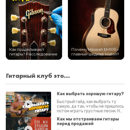
Как подделывают
Почему Messiah EM100 –
гитары? Расследование
главный шедевр Maton?
Гитарный клуб это...
Как выбрать хорошую гитару?
Быстрый гайд, как выбрать ту
самую, да так, чтобы не пришлось
потом играть грустные песни. На
что смотреть? Что проверять?
Как мы отстраиваем гитары
перед продажей