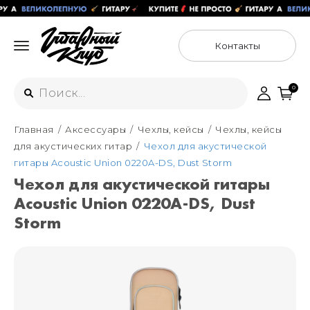
Контакты
0
Главная
Аксессуары
Чехлы, кейсы
Чехлы, кейсы
Интернет-магазин
для акустических гитар
Чехол для акустической
+7 (925) 125-54-44
гитары Acoustic Union 0220A-DS, Dust Storm
Москва
Чехол для акустической гитары
+7 (925) 176-55-65
Acoustic Union 0220A-DS, Dust
Санкт-Петербург
ул. Большая Новодмитровская 36с15,
"ФЛАКОН"
Storm
+7 (929) 179-15-49
ул. Гороховая 49Б, "SENO"
Мастерские
Москва
+7 (925) 879-85-35
Санкт-Петербург
+7 (999) 213-51-93