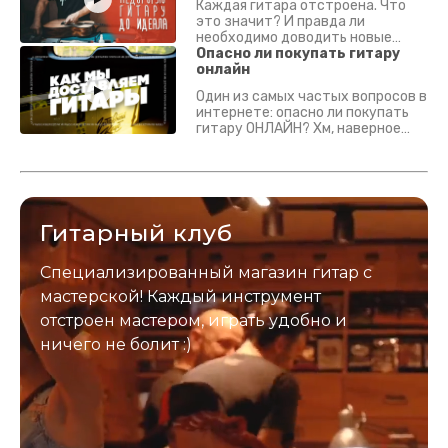
Каждая гитара отстроена. Что
это значит? И правда ли
необходимо доводить новые
гитары? Если кратко - да.
Опасно ли покупать гитару
Подробно - в видео :)
онлайн
Один из самых частых вопросов в
интернете: опасно ли покупать
гитару ОНЛАЙН? Хм, наверное
да? Но не для вас :) Каждый
инструмент надежно упакован и
застрахован. Случись что -
отправим новый.
Гитарный клуб
Специализированный магазин гитар с
мастерской! Каждый инструмент
отстроен мастером, играть удобно и
ничего не болит :)