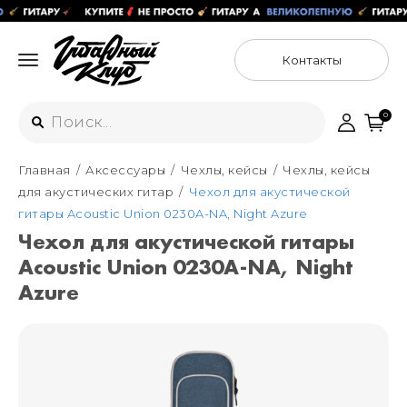
Контакты
0
Главная
Аксессуары
Чехлы, кейсы
Чехлы, кейсы
Интернет-магазин
для акустических гитар
Чехол для акустической
+7 (925) 125-54-44
гитары Acoustic Union 0230A-NA, Night Azure
Москва
Чехол для акустической гитары
+7 (925) 176-55-65
Acoustic Union 0230A-NA, Night
Санкт-Петербург
ул. Большая Новодмитровская 36с15,
"ФЛАКОН"
Azure
+7 (929) 179-15-49
ул. Гороховая 49Б, "SENO"
Мастерские
Москва
+7 (925) 879-85-35
Санкт-Петербург
+7 (999) 213-51-93