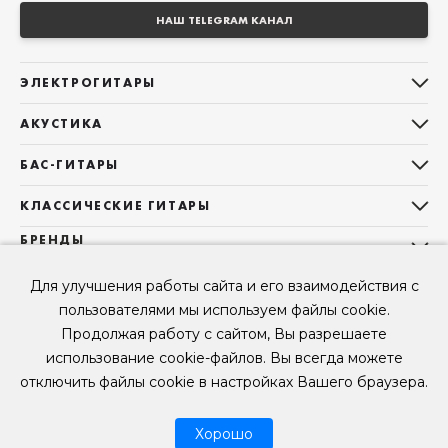
НАШ TELEGRAM КАНАЛ
ЭЛЕКТРОГИТАРЫ
Все электрогитары
АКУСТИКА
Stratocaster
Все акустические гитары
Telecaster
БАС-ГИТАРЫ
Дредноуты
Les Paul
Все бас-гитары
Фолки (ОМ, 000, 00)
КЛАССИЧЕСКИЕ ГИТАРЫ
Оригинальная
Jazz Bass
Гранд Аудиториум
Все классические гитары
БРЕНДЫ
Superstrat
Precision Bass
Maton
Тревел, Компактный корпус
3/4
О НАС
Б/У, уцененные гитары
Оригинальная форма
Для улучшения работы сайта и его взаимодействия с
Sigma Guitars
Б/У, уцененные гитары
Б/У, уцененные гитары
Контакты
Короткомензурные
пользователями мы используем файлы cookie.
Enya Guitars
Мы в Telegram
Б/У, уцененные гитары
Продолжая работу с сайтом, Вы разрешаете
Fender
Мы в ВК
использование cookie-файлов. Вы всегда можете
Gibson
Мы в YouTube
отключить файлы cookie в настройках Вашего браузера.
© 2026
ООО "КЛУБ ГИТАР" ИНН 9715463081, ОГРН 1237700694230
Мы в RUTUBE
Хорошо
Рассрочка