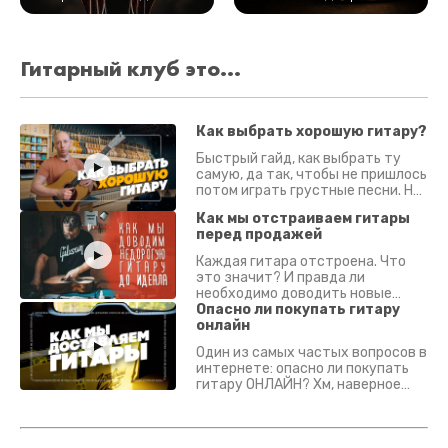
Гитарный клуб это...
Как выбрать хорошую гитару?
Быстрый гайд, как выбрать ту
самую, да так, чтобы не пришлось
потом играть грустные песни. На
что смотреть? Что проверять?
Как мы отстраиваем гитары
перед продажей
Каждая гитара отстроена. Что
это значит? И правда ли
необходимо доводить новые
гитары? Если кратко - да.
Опасно ли покупать гитару
Подробно - в видео :)
онлайн
Один из самых частых вопросов в
интернете: опасно ли покупать
гитару ОНЛАЙН? Хм, наверное
да? Но не для вас :) Каждый
инструмент надежно упакован и
застрахован. Случись что -