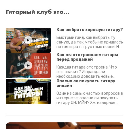
Гитарный клуб это...
Как выбрать хорошую гитару?
Быстрый гайд, как выбрать ту
самую, да так, чтобы не пришлось
потом играть грустные песни. На
что смотреть? Что проверять?
Как мы отстраиваем гитары
перед продажей
Каждая гитара отстроена. Что
это значит? И правда ли
необходимо доводить новые
гитары? Если кратко - да.
Опасно ли покупать гитару
Подробно - в видео :)
онлайн
Один из самых частых вопросов в
интернете: опасно ли покупать
гитару ОНЛАЙН? Хм, наверное
да? Но не для вас :) Каждый
инструмент надежно упакован и
застрахован. Случись что -
отправим новый.