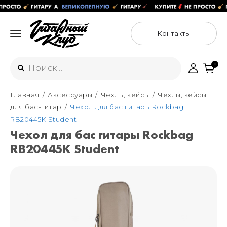
Контакты
0
Главная
Аксессуары
Чехлы, кейсы
Чехлы, кейсы
Интернет-магазин
для бас-гитар
Чехол для бас гитары Rockbag
+7 (925) 125-54-44
RB20445K Student
Москва
Чехол для бас гитары Rockbag
+7 (925) 176-55-65
RB20445K Student
Санкт-Петербург
ул. Большая Новодмитровская 36с15,
"ФЛАКОН"
+7 (929) 179-15-49
ул. Гороховая 49Б, "SENO"
Мастерские
Москва
+7 (925) 879-85-35
Санкт-Петербург
+7 (999) 213-51-93