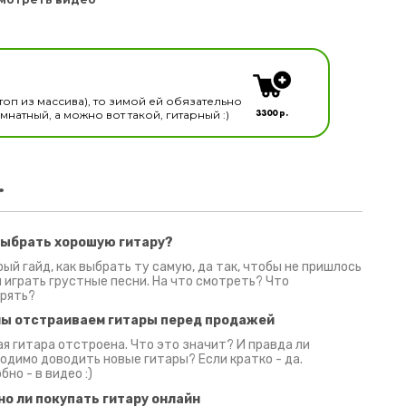
кальных инструментов
топ из массива), то зимой ей обязательно
3300 р.
натный, а можно вот такой, гитарный :)
.
выбрать хорошую гитару?
2 июня 2026
30 июня 2026
09 июн
ый гайд, как выбрать ту самую, да так, чтобы не пришлось
 играть грустные песни. На что смотреть? Что
рять?
мы отстраиваем гитары перед продажей
я гитара отстроена. Что это значит? И правда ли
одимо доводить новые гитары? Если кратко - да.
бно - в видео :)
но ли покупать гитару онлайн