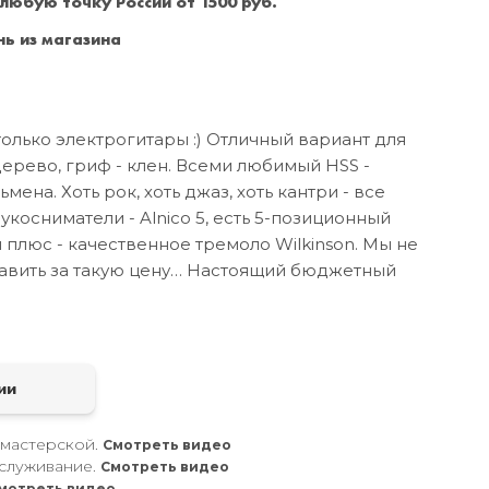
 любую точку России от 1500 руб.
Санкт-Петербург
+7 (999) 213-51-93
ь из магазина
олько электрогитары :) Отличный вариант для
дерево, гриф - клен. Всеми любимый HSS -
ена. Хоть рок, хоть джаз, хоть кантри - все
вукосниматели - Alnico 5, есть 5-позиционный
плюс - качественное тремоло Wilkinson. Мы не
бавить за такую цену… Настоящий бюджетный
а
ии
 мастерской.
Смотреть видео
служивание.
Смотреть видео
мотреть видео