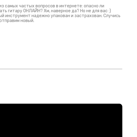
из самых частых вопросов в интернете: опасно ли
ать гитару ОНЛАЙН? Хм, наверное да? Но не для вас :)
й инструмент надежно упакован и застрахован. Случись
 отправим новый.
Русски
испанс
эмп для басистов!
Конкурс про Кино!
Обзор