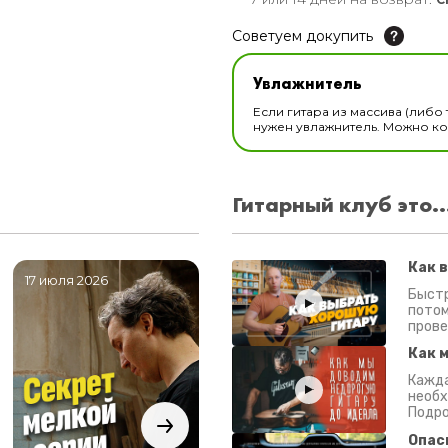
Советуем докупить
Увлажнитель для музы
Увлажнитель
В наличии
Если гитара из массива (либо 
нужен увлажнитель. Можно ком
Гитарный клуб это..
Как 
17 июля 2026
06 июля 2026
0
Быстр
потом
прове
Как 
Кажда
необх
Подро
Опас