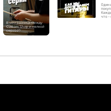
Один 
покуп
Кажды
что -
В чем разница между
Самый большой
Custom Shop и мелкой
магазин гитар в
серией?
Питере!
К