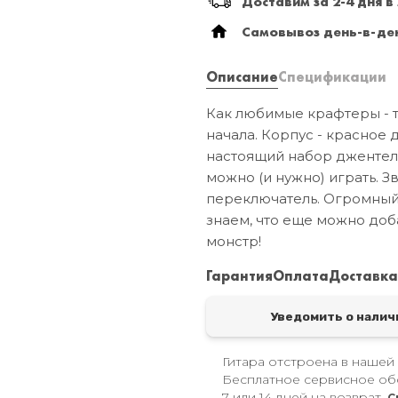
Доставим за 2-4 дня в
Самовывоз день-в-ден
Описание
Спецификации
Как любимые крафтеры - т
начала. Корпус - красное 
настоящий набор джентельм
можно (и нужно) играть. З
переключатель. Огромный 
знаем, что еще можно до
монстр!
Гарантия
Оплата
Доставк
Уведомить о налич
Гитара отстроена в нашей
Бесплатное сервисное об
7 или 14 дней на возврат.
С