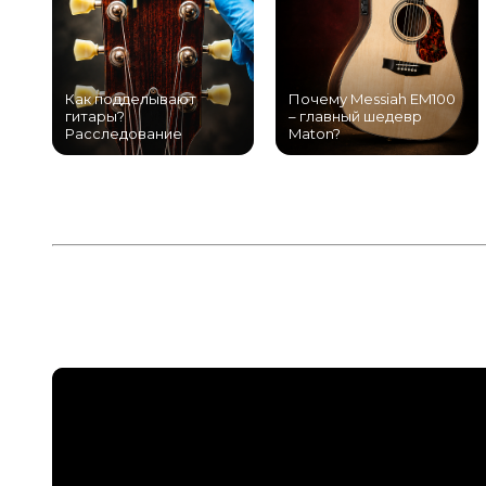
Как подделывают
Почему Messiah EM100
гитары?
– главный шедевр
Расследование
Maton?