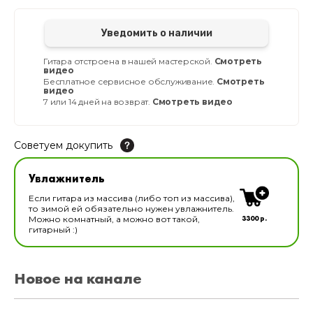
Уведомить о наличии
Гитара отстроена в нашей мастерской.
Смотреть
видео
Бесплатное сервисное обслуживание.
Смотреть
видео
7 или 14 дней на возврат.
Смотреть видео
Советуем докупить
Увлажнитель для музыкальных инструментов
Увлажнитель
В наличии
Если гитара из массива (либо топ из массива),
то зимой ей обязательно нужен увлажнитель.
3300 р.
Можно комнатный, а можно вот такой,
гитарный :)
Новое на канале