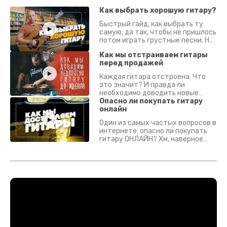
Как выбрать хорошую гитару?
Быстрый гайд, как выбрать ту
самую, да так, чтобы не пришлось
потом играть грустные песни. На
что смотреть? Что проверять?
Как мы отстраиваем гитары
перед продажей
Каждая гитара отстроена. Что
это значит? И правда ли
необходимо доводить новые
гитары? Если кратко - да.
Опасно ли покупать гитару
Подробно - в видео :)
онлайн
Один из самых частых вопросов в
интернете: опасно ли покупать
гитару ОНЛАЙН? Хм, наверное
да? Но не для вас :) Каждый
инструмент надежно упакован и
застрахован. Случись что -
отправим новый.