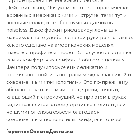
гордое прозвище "Мексиканская Ultra".
Действительно, Plus укомплектован практически
вровень с американскими инструментами, тут и
локовые колки, и сет бесшумных датчиков
noiseless. Даже фаски грифа закруглены для
максимального удобства левой руки ровно также,
как это сделано на американских моделях.
Вместе с профилем modern C получается один из
самых комфортных грифов. В общем и целом у
Фендера получилось очень деликатно и
правильно пройтись по грани между классикой и
современными технологиями. Это по-прежнему
абсолютно узнаваемый страт, яркий, сочный,
клацающий и стрекочущий, но при этом в руках
сидит как влитая, строй держит как влитой да и
не шумит от слова совсем благодаря
современным технологиям. Кайф да и только!
Гарантия
Оплата
Доставка