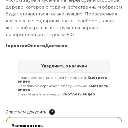
чистом звуке и кусачие на перегрузе и отборное
дерево, которое с годами естественным образом
будет становиться только лучшие. Проверенная
классика легендарном цвете - санбёрст, таким
же, какой украшал инструменты первых
покорителей рок-н-ролла 50х.
Гарантия
Оплата
Доставка
Уведомить о наличии
Гитара отстроена в нашей мастерской.
Смотреть
видео
Бесплатное сервисное обслуживание.
Смотреть
видео
7 или 14 дней на возврат.
Смотреть видео
Советуем докупить
Увлажнитель для музыкальных инструментов
Увлажнитель
В наличии