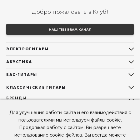
Добро пожаловать в Клуб!
НАШ TELEGRAM КАНАЛ
ЭЛЕКТРОГИТАРЫ
Все электрогитары
АКУСТИКА
Stratocaster
Все акустические гитары
Telecaster
БАС-ГИТАРЫ
Дредноуты
Les Paul
Все бас-гитары
Фолки (ОМ, 000, 00)
КЛАССИЧЕСКИЕ ГИТАРЫ
Оригинальная
Jazz Bass
Гранд Аудиториум
Все классические гитары
БРЕНДЫ
Superstrat
Precision Bass
Maton
Тревел, Компактный корпус
3/4
О НАС
Б/У, уцененные гитары
Оригинальная форма
Sigma Guitars
Для улучшения работы сайта и его взаимодействия с
Б/У, уцененные гитары
Б/У, уцененные гитары
Контакты
Короткомензурные
пользователями мы используем файлы cookie.
Enya Guitars
Мы в Telegram
Б/У, уцененные гитары
Продолжая работу с сайтом, Вы разрешаете
Fender
Мы в ВК
использование cookie-файлов. Вы всегда можете
Gibson