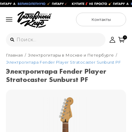
Контакты
0
Главная
Электрогитары в Москве и Петербурге
Интернет-магазин
Электрогитара Fender Player Stratocaster Sunburst PF
+7 (925) 125-54-44
Электрогитара Fender Player
Москва
Stratocaster Sunburst PF
+7 (925) 176-55-65
Санкт-Петербург
ул. Большая Новодмитровская 36с15,
"ФЛАКОН"
+7 (929) 179-15-49
ул. Гороховая 49Б, "SENO"
Мастерские
Москва
+7 (925) 879-85-35
Санкт-Петербург
+7 (999) 213-51-93