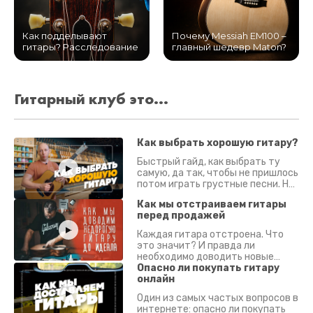
Как подделывают
Почему Messiah EM100 –
гитары? Расследование
главный шедевр Maton?
Гитарный клуб это...
Как выбрать хорошую гитару?
Быстрый гайд, как выбрать ту
самую, да так, чтобы не пришлось
потом играть грустные песни. На
что смотреть? Что проверять?
Как мы отстраиваем гитары
перед продажей
Каждая гитара отстроена. Что
это значит? И правда ли
необходимо доводить новые
гитары? Если кратко - да.
Опасно ли покупать гитару
Подробно - в видео :)
онлайн
Один из самых частых вопросов в
интернете: опасно ли покупать