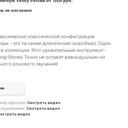
 любую точку России от 1500 руб.
Санкт-Петербург
+7 (999) 213-51-93
ь из магазина
в максимально классической конфигурации
дж – это та самая аутентичная «коробка»). Один
в коллекции. Этот удивительный инструмент -
ing Stones. Точно не оставит равнодушным ни
ного рокового звучания!
а
ии
 мастерской.
Смотреть видео
служивание.
Смотреть видео
мотреть видео