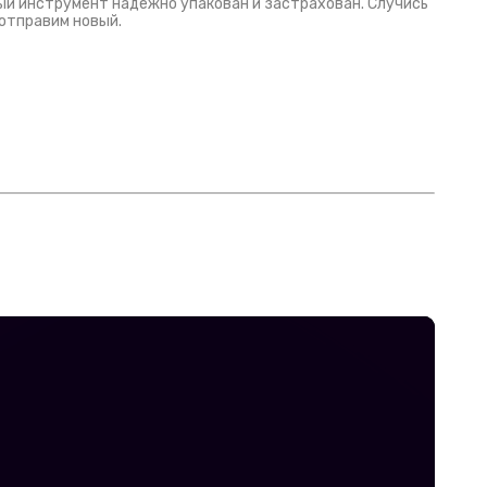
й инструмент надежно упакован и застрахован. Случись
 отправим новый.
Русски
испанс
эмп для басистов!
Конкурс про Кино!
Обзор