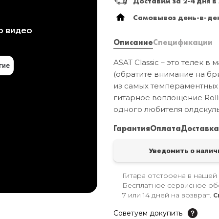
Доставим за 2-4 дня в
Самовывоз день-в-ден
Описание
Спецификации
ASAT Classic – это телек 
(обратите внимание на бри
из самых темпераментных 
гитарное воплощение Roll
одного любителя олдскуль
Гарантия
Оплата
Доставк
Уведомить о налич
Гитара отстроена в нашей
Бесплатное сервисное об
7 или 14 дней на возврат.
С
Советуем докупить