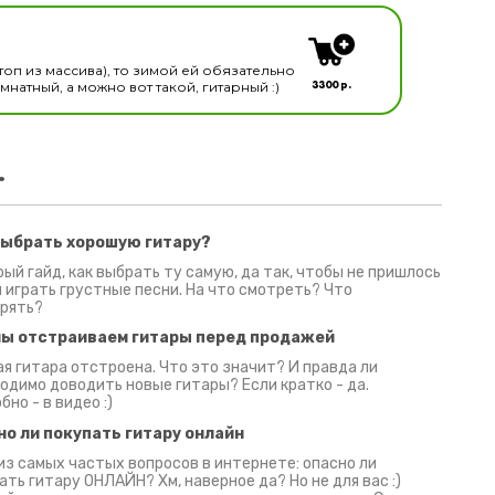
кальных инструментов
топ из массива), то зимой ей обязательно
3300 р.
натный, а можно вот такой, гитарный :)
.
выбрать хорошую гитару?
2 июня 2026
30 июня 2026
09 июн
ый гайд, как выбрать ту самую, да так, чтобы не пришлось
 играть грустные песни. На что смотреть? Что
рять?
мы отстраиваем гитары перед продажей
я гитара отстроена. Что это значит? И правда ли
одимо доводить новые гитары? Если кратко - да.
бно - в видео :)
но ли покупать гитару онлайн
из самых частых вопросов в интернете: опасно ли
ать гитару ОНЛАЙН? Хм, наверное да? Но не для вас :)