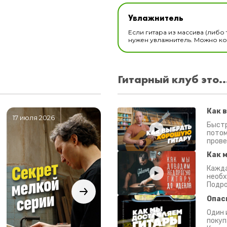
Увлажнитель для музы
Увлажнитель
В наличии
Если гитара из массива (либо 
нужен увлажнитель. Можно ком
Гитарный клуб это..
Как 
17 июля 2026
06 июля 2026
0
Быстр
потом
прове
Как 
Кажда
необх
Подро
Опас
Один 
покуп