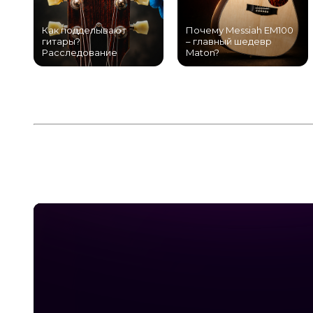
Как подделывают
Почему Messiah EM100
гитары?
– главный шедевр
Расследование
Maton?