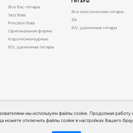
ГИТАРЫ
Все бас-гитары
Все классические гитары
Jazz Bass
3/4
Precision Bass
Б/У, уцененные гитары
Оригинальная форма
Короткомензурные
Б/У, уцененные гитары
зователями мы используем файлы cookie. Продолжая работу 
да можете отключить файлы cookie в настройках Вашего брау
© 2026
ООО "КЛУБ ГИТАР" ИНН 9715463081, ОГРН 1237700694230