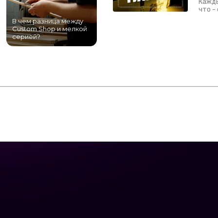
Кажды
что -
В чем разница между
Самый большой
Custom Shop и мелкой
магазин гитар в
серией?
Питере!
К