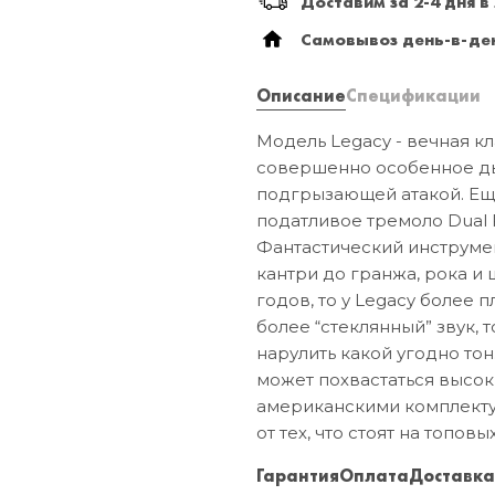
Доставим за 2-4 дня в
Самовывоз день-в-ден
Описание
Спецификации
Модель Legacy - вечная кл
совершенно особенное ды
подгрызающей атакой. Ещ
податливое тремоло Dual 
Фантастический инструмен
кантри до гранжа, рока и 
годов, то у Legacy более 
более “стеклянный” звук, т
нарулить какой угодно тон.
может похвастаться высо
американскими комплекту
от тех, что стоят на топовы
Гарантия
Оплата
Доставк