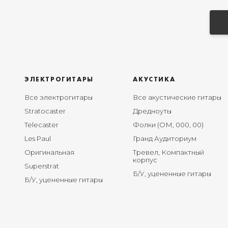
ЭЛЕКТРОГИТАРЫ
АКУСТИКА
Все электрогитары
Все акустические гитары
Stratocaster
Дредноуты
Telecaster
Фолки (ОМ, 000, 00)
Les Paul
Гранд Аудиториум
Оригинальная
Тревел, Компактный
корпус
Superstrat
Б/У, уцененные гитары
Б/У, уцененные гитары