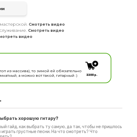
ии
 мастерской.
Смотреть видео
служивание.
Смотреть видео
мотреть видео
кальных инструментов
топ из массива), то зимой ей обязательно
3300 р.
натный, а можно вот такой, гитарный :)
.
выбрать хорошую гитару?
2 июня 2026
30 июня 2026
09 июн
ый гайд, как выбрать ту самую, да так, чтобы не пришлось
 играть грустные песни. На что смотреть? Что
рять?