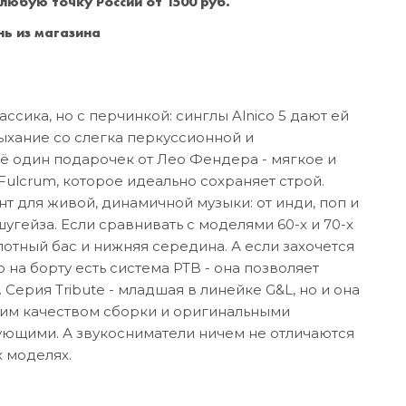
 любую точку России от 1500 руб.
Санкт-Петербург
+7 (999) 213-51-93
ь из магазина
ассика, но с перчинкой: синглы Alnico 5 дают ей
хание со слегка перкуссионной и
ё один подарочек от Лео Фендера - мягкое и
Fulcrum, которое идеально сохраняет строй.
т для живой, динамичной музыки: от инди, поп и
шугейза. Если сравнивать с моделями 60-х и 70-х
плотный бас и нижняя середина. А если захочется
о на борту есть система PTB - она позволяет
 Серия Tribute - младшая в линейке G&L, но и она
ким качеством сборки и оригинальными
ющими. А звукосниматели ничем не отличаются
х моделях.
а