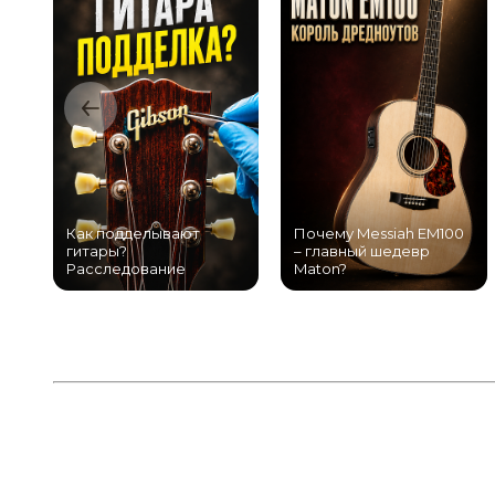
Как подделывают
Почему Messiah EM100
гитары?
– главный шедевр
Расследование
Maton?