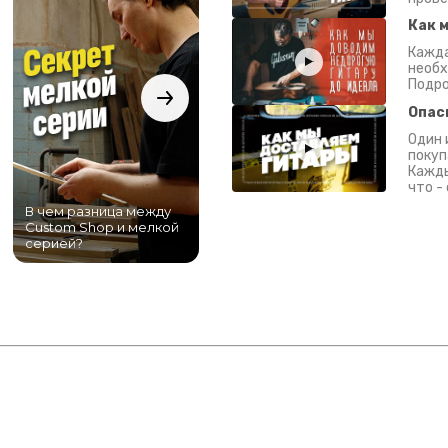
Как 
Кажда
необх
Подро
Опас
Один 
покуп
Кажды
что -
В чем разница между
Самый большой
Custom Shop и мелкой
магазин гитар в
серией?
Питере!
К