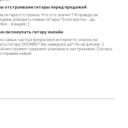
мы отстраиваем гитары перед продажей
я гитара отстроена. Что это значит? И правда ли
одимо доводить новые гитары? Если кратко - да.
бно - в видео :)
но ли покупать гитару онлайн
из самых частых вопросов в интернете: опасно ли
ать гитару ОНЛАЙН? Хм, наверное да? Но не для вас :)
й инструмент надежно упакован и застрахован. Случись
 отправим новый.
Русски
испанс
эмп для басистов!
Конкурс про Кино!
Обзор