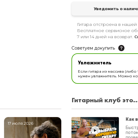
Уведомить о налич
Гитара отстроена в нашей
Бесплатное сервисное об
7 или 14 дней на возврат.
С
Советуем докупить
Увлажнитель для музы
Увлажнитель
В наличии
Если гитара из массива (либо 
нужен увлажнитель. Можно ком
Гитарный клуб это..
Как 
17 июля 2026
06 июля 2026
0
Быстр
потом
прове