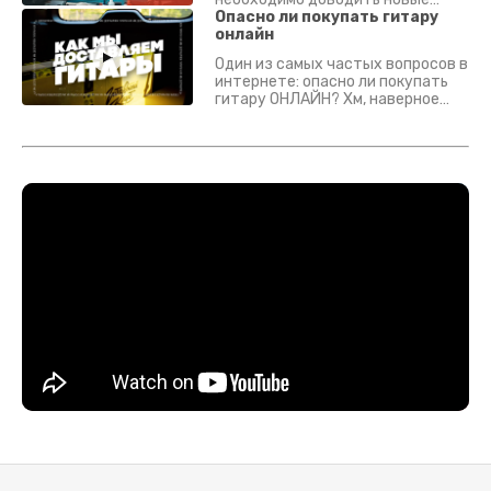
гитары? Если кратко - да.
Опасно ли покупать гитару
Подробно - в видео :)
онлайн
Один из самых частых вопросов в
интернете: опасно ли покупать
гитару ОНЛАЙН? Хм, наверное
да? Но не для вас :) Каждый
инструмент надежно упакован и
застрахован. Случись что -
отправим новый.