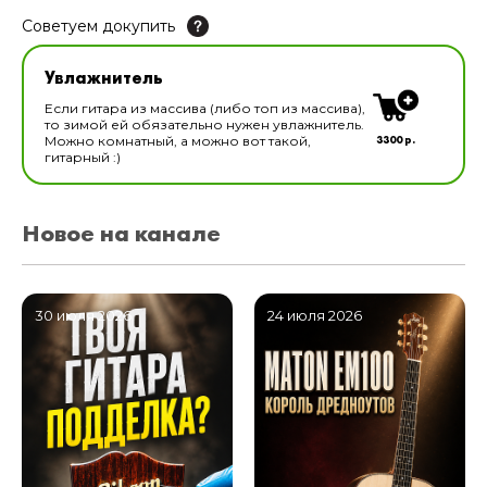
Советуем докупить
Увлажнитель для музыкальных инструментов
Увлажнитель
В наличии
Если гитара из массива (либо топ из массива),
то зимой ей обязательно нужен увлажнитель.
3300 р.
Можно комнатный, а можно вот такой,
гитарный :)
Новое на канале
30 июля 2026
24 июля 2026