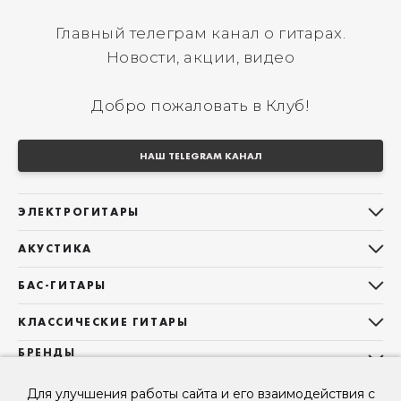
Главный телеграм канал о гитарах.
Новости, акции, видео
Добро пожаловать в Клуб!
НАШ TELEGRAM КАНАЛ
ЭЛЕКТРОГИТАРЫ
Все электрогитары
АКУСТИКА
Stratocaster
Все акустические гитары
Telecaster
БАС-ГИТАРЫ
Дредноуты
Les Paul
Все бас-гитары
Фолки (ОМ, 000, 00)
КЛАССИЧЕСКИЕ ГИТАРЫ
Оригинальная
Jazz Bass
Гранд Аудиториум
Все классические гитары
БРЕНДЫ
Superstrat
Precision Bass
Maton
Тревел, Компактный корпус
3/4
О НАС
Б/У, уцененные гитары
Оригинальная форма
Sigma Guitars
Для улучшения работы сайта и его взаимодействия с
Б/У, уцененные гитары
Б/У, уцененные гитары