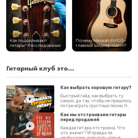
Как подделывают
Почему Messiah EM100 –
гитары? Расследование
главный шедевр Maton?
Гитарный клуб это...
Как выбрать хорошую гитару?
Быстрый гайд, как выбрать ту
самую, да так, чтобы не пришлось
потом играть грустные песни. На
что смотреть? Что проверять?
Как мы отстраиваем гитары
перед продажей
Каждая гитара отстроена. Что
это значит? И правда ли
необходимо доводить новые