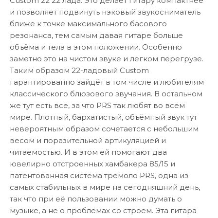
Custom 22 22 лада. Это делает гитару компактнее
и позволяет подвинуть нэковый звукосниматель
ближе к точке максимального басового
резонанса, тем самым давая гитаре больше
объёма и тела в этом положении. Особенно
заметно это на чистом звуке и легком перегрузе.
Таким образом 22-ладовый Custom
гарантированно зайдёт в том числе и любителям
классического блюзового звучания. В остальном
же тут есть всё, за что PRS так любят во всём
мире. Плотный, бархатистый, объёмный звук тут
невероятным образом сочетается с небольшим
весом и поразительной артикуляцией и
читаемостью. И в этом ей помогают два
ювелирно отстроенных хамбакера 85/15 и
патентованная система тремоло PRS, одна из
самых стабильных в мире на сегодняшний день,
так что при её пользовании можно думать о
музыке, а не о проблемах со строем. Эта гитара