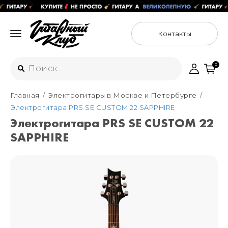
Контакты
0
Главная
Электрогитары в Москве и Петербурге
Интернет-магазин
Электрогитара PRS SE CUSTOM 22 SAPPHIRE
+7 (925) 125-54-44
Электрогитара PRS SE CUSTOM 22
Москва
SAPPHIRE
+7 (925) 176-55-65
Санкт-Петербург
ул. Большая Новодмитровская 36с15,
"ФЛАКОН"
+7 (929) 179-15-49
ул. Гороховая 49Б, "SENO"
Мастерские
Москва
+7 (925) 879-85-35
Санкт-Петербург
+7 (999) 213-51-93