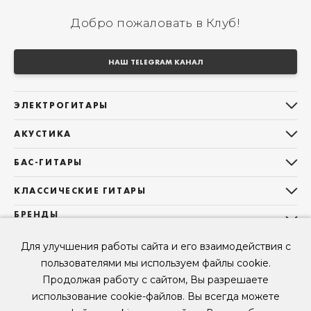
Добро пожаловать в Клуб!
НАШ TELEGRAM КАНАЛ
ЭЛЕКТРОГИТАРЫ
Все электрогитары
АКУСТИКА
Stratocaster
Все акустические гитары
Telecaster
БАС-ГИТАРЫ
Дредноуты
Les Paul
Все бас-гитары
Фолки (ОМ, 000, 00)
КЛАССИЧЕСКИЕ ГИТАРЫ
Оригинальная
Jazz Bass
Гранд Аудиториум
Все классические гитары
БРЕНДЫ
Superstrat
Precision Bass
Maton
Тревел, Компактный корпус
3/4
О НАС
Б/У, уцененные гитары
Оригинальная форма
Для улучшения работы сайта и его взаимодействия с
Sigma Guitars
Б/У, уцененные гитары
Б/У, уцененные гитары
Контакты
Короткомензурные
пользователями мы используем файлы cookie.
Enya Guitars
Мы в Telegram
Б/У, уцененные гитары
Продолжая работу с сайтом, Вы разрешаете
Fender
Мы в ВК
использование cookie-файлов. Вы всегда можете
Gibson