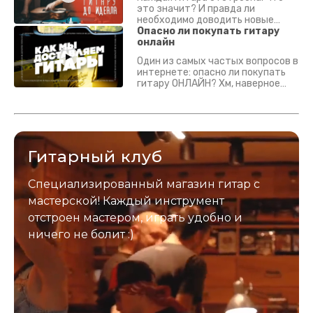
это значит? И правда ли
необходимо доводить новые
гитары? Если кратко - да.
Опасно ли покупать гитару
Подробно - в видео :)
онлайн
Один из самых частых вопросов в
интернете: опасно ли покупать
гитару ОНЛАЙН? Хм, наверное
да? Но не для вас :) Каждый
инструмент надежно упакован и
застрахован. Случись что -
отправим новый.
Гитарный клуб
Специализированный магазин гитар с
мастерской! Каждый инструмент
отстроен мастером, играть удобно и
ничего не болит :)