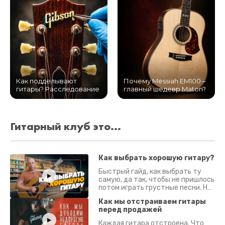
Как подделывают
Почему Messiah EM100 –
гитары? Расследование
главный шедевр Maton?
Гитарный клуб это...
Как выбрать хорошую гитару?
Быстрый гайд, как выбрать ту
самую, да так, чтобы не пришлось
потом играть грустные песни. На
что смотреть? Что проверять?
Как мы отстраиваем гитары
перед продажей
Каждая гитара отстроена. Что