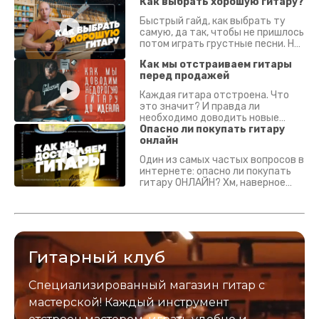
Как выбрать хорошую гитару?
Быстрый гайд, как выбрать ту
самую, да так, чтобы не пришлось
потом играть грустные песни. На
что смотреть? Что проверять?
Как мы отстраиваем гитары
перед продажей
Каждая гитара отстроена. Что
это значит? И правда ли
необходимо доводить новые
гитары? Если кратко - да.
Опасно ли покупать гитару
Подробно - в видео :)
онлайн
Один из самых частых вопросов в
интернете: опасно ли покупать
гитару ОНЛАЙН? Хм, наверное
да? Но не для вас :) Каждый
инструмент надежно упакован и
застрахован. Случись что -
отправим новый.
Гитарный клуб
Специализированный магазин гитар с
мастерской! Каждый инструмент