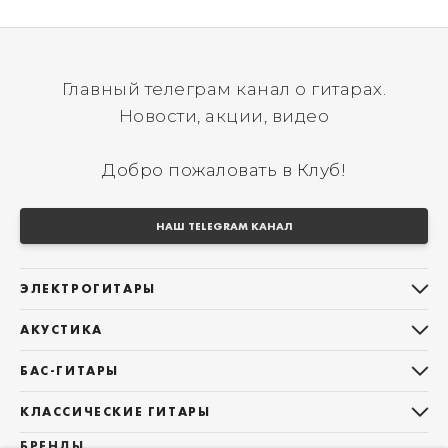
Главный телеграм канал о гитарах.
Новости, акции, видео
Добро пожаловать в Клуб!
НАШ TELEGRAM КАНАЛ
ЭЛЕКТРОГИТАРЫ
Все электрогитары
АКУСТИКА
Stratocaster
Все акустические гитары
Telecaster
БАС-ГИТАРЫ
Дредноуты
Les Paul
Все бас-гитары
Фолки (ОМ, 000, 00)
КЛАССИЧЕСКИЕ ГИТАРЫ
Оригинальная
Jazz Bass
Гранд Аудиториум
Все классические гитары
БРЕНДЫ