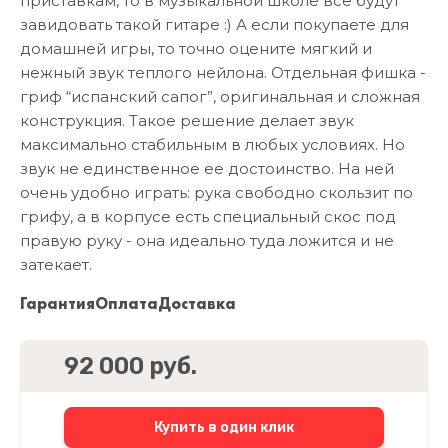
приставкам, то в музыкальной школе все будут
завидовать такой гитаре :) А если покупаете для
домашней игры, то точно оцените мягкий и
нежный звук теплого нейлона. Отдельная фишка -
гриф “испанский сапог”, оригинальная и сложная
конструкция. Такое решение делает звук
максимально стабильным в любых условиях. Но
звук не единственное ее достоинство. На ней
очень удобно играть: рука свободно скользит по
грифу, а в корпусе есть специальный скос под
правую руку - она идеально туда ложится и не
затекает.
Гарантия
Оплата
Доставка
92 000 руб.
Купить в один клик