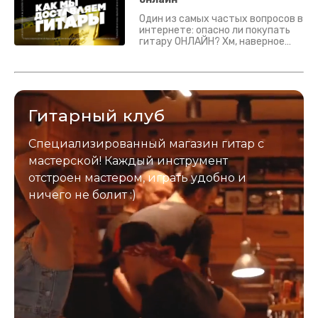
Один из самых частых вопросов в
интернете: опасно ли покупать
гитару ОНЛАЙН? Хм, наверное
да? Но не для вас :) Каждый
инструмент надежно упакован и
застрахован. Случись что -
отправим новый.
Гитарный клуб
Специализированный магазин гитар с
мастерской! Каждый инструмент
отстроен мастером, играть удобно и
ничего не болит :)