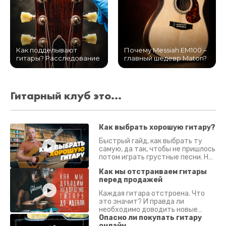
Как подделывают
Почему Messiah EM100 –
гитары? Расследование
главный шедевр Maton?
Гитарный клуб это...
Как выбрать хорошую гитару?
Быстрый гайд, как выбрать ту
самую, да так, чтобы не пришлось
потом играть грустные песни. На
что смотреть? Что проверять?
Как мы отстраиваем гитары
перед продажей
Каждая гитара отстроена. Что
это значит? И правда ли
необходимо доводить новые
гитары? Если кратко - да.
Опасно ли покупать гитару
Подробно - в видео :)
онлайн