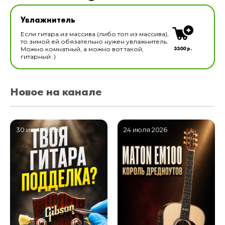
Увлажнитель для музыкальных инструментов
Увлажнитель
В наличии
Если гитара из массива (либо топ из массива),
то зимой ей обязательно нужен увлажнитель.
3300 р.
Можно комнатный, а можно вот такой,
гитарный :)
Новое на канале
30 июля 2026
24 июля 2026