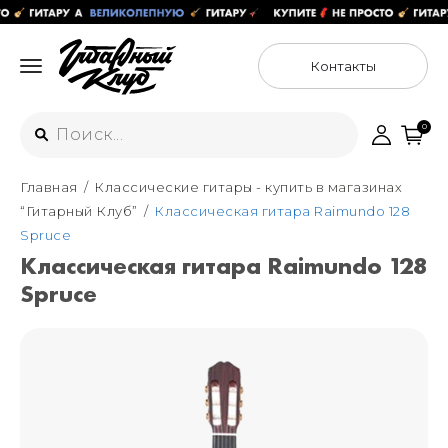
Контакты
0
Главная
Классические гитары - купить в магазинах
Интернет-магазин
“Гитарный Клуб”
Классическая гитара Raimundo 128
+7 (925) 125-54-44
Spruce
Москва
Классическая гитара Raimundo 128
+7 (925) 176-55-65
Spruce
Санкт-Петербург
ул. Большая Новодмитровская 36с15,
"ФЛАКОН"
+7 (929) 179-15-49
ул. Гороховая 49Б, "SENO"
Мастерские
Москва
+7 (925) 879-85-35
Санкт-Петербург
+7 (999) 213-51-93