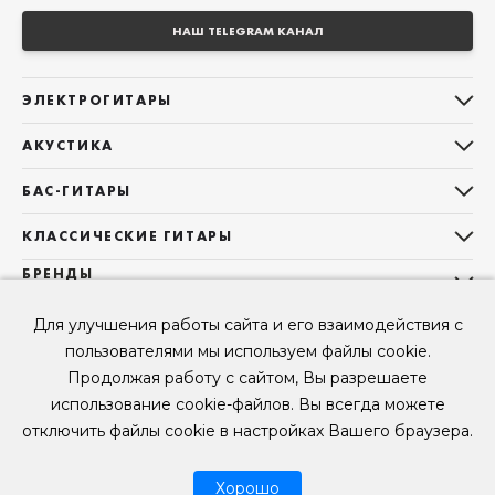
НАШ TELEGRAM КАНАЛ
ЭЛЕКТРОГИТАРЫ
Все электрогитары
АКУСТИКА
Stratocaster
Все акустические гитары
Telecaster
БАС-ГИТАРЫ
Дредноуты
Les Paul
Все бас-гитары
Фолки (ОМ, 000, 00)
КЛАССИЧЕСКИЕ ГИТАРЫ
Оригинальная
Jazz Bass
Гранд Аудиториум
Все классические гитары
БРЕНДЫ
Superstrat
Precision Bass
Maton
Тревел, Компактный корпус
3/4
О НАС
Б/У, уцененные гитары
Оригинальная форма
Для улучшения работы сайта и его взаимодействия с
Sigma Guitars
Б/У, уцененные гитары
Б/У, уцененные гитары
Контакты
Короткомензурные
пользователями мы используем файлы cookie.
Enya Guitars
Мы в Telegram
Б/У, уцененные гитары
Продолжая работу с сайтом, Вы разрешаете
Fender
Мы в ВК
использование cookie-файлов. Вы всегда можете
Gibson
Мы в YouTube
отключить файлы cookie в настройках Вашего браузера.
© 2026
ООО "КЛУБ ГИТАР" ИНН 9715463081, ОГРН 1237700694230
Мы в RUTUBE
Хорошо
Рассрочка