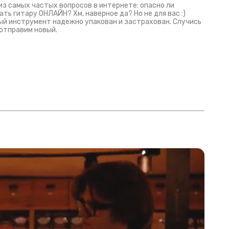
из самых частых вопросов в интернете: опасно ли
ать гитару ОНЛАЙН? Хм, наверное да? Но не для вас :)
й инструмент надежно упакован и застрахован. Случись
 отправим новый.
Русски
испанс
эмп для басистов!
Конкурс про Кино!
Обзор