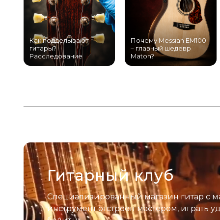
Как подделывают
Почему Messiah EM100
гитары?
– главный шедевр
Расследование
Maton?
Гитарный клуб
Специализированный магазин гитар с м
инструмент отстроен мастером, играть у