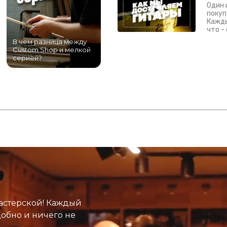
Один 
покуп
Кажды
что -
В чем разница между
Самый большой
Custom Shop и мелкой
магазин гитар в
серией?
Питере!
К
астерской! Каждый
добно и ничего не