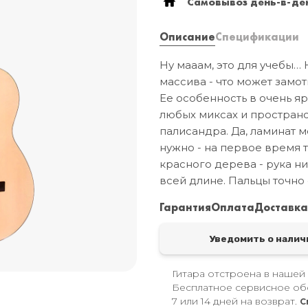
Самовывоз день-в-ден
Описание
Спецификации
Ну мааам, это для учебы… 
массива - что может замот
Ее особенность в очень яр
любых миксах и пространс
палисандра. Да, ламинат м
нужно - на первое время т
красного дерева - рука ни
всей длине. Пальцы точно 
Гарантия
Оплата
Доставк
Уведомить о налич
Гитара отстроена в нашей
Бесплатное сервисное об
7 или 14 дней на возврат.
С