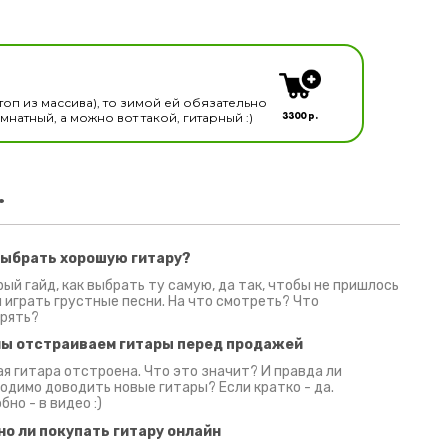
кальных инструментов
топ из массива), то зимой ей обязательно
3300 р.
натный, а можно вот такой, гитарный :)
.
выбрать хорошую гитару?
2 июня 2026
30 июня 2026
09 июн
ый гайд, как выбрать ту самую, да так, чтобы не пришлось
 играть грустные песни. На что смотреть? Что
рять?
мы отстраиваем гитары перед продажей
я гитара отстроена. Что это значит? И правда ли
одимо доводить новые гитары? Если кратко - да.
бно - в видео :)
но ли покупать гитару онлайн