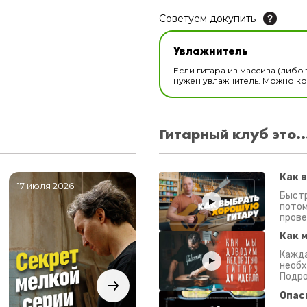
Советуем докупить
Увлажнитель для музы
Увлажнитель
В наличии
Если гитара из массива (либо 
нужен увлажнитель. Можно ком
Гитарный клуб это..
Как 
17 июля 2026
06 июля 2026
0
Быстр
потом
прове
Как 
Кажда
необх
Подро
Опас