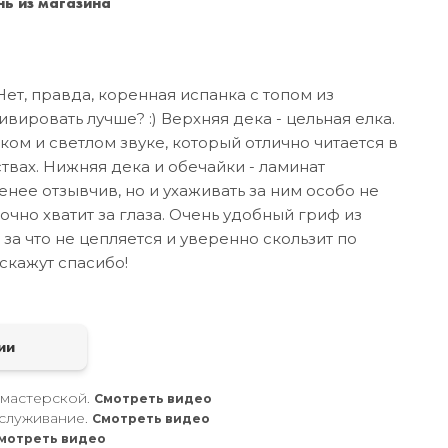
ь из магазина
Санкт-Петербург
+7 (999) 213-51-93
Нет, правда, коренная испанка с топом из
ивировать лучше? :) Верхняя дека - цельная елка.
ком и светлом звуке, который отлично читается в
твах. Нижняя дека и обечайки - ламинат
енее отзывчив, но и ухаживать за ним особо не
очно хватит за глаза. Очень удобный гриф из
 за что не цепляется и уверенно скользит по
скажут спасибо!
а
ии
 мастерской.
Смотреть видео
служивание.
Смотреть видео
мотреть видео