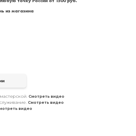
 любую точку России от 1500 руб.
Санкт-Петербург
+7 (999) 213-51-93
ь из магазина
а
ии
 мастерской.
Смотреть видео
служивание.
Смотреть видео
мотреть видео
.