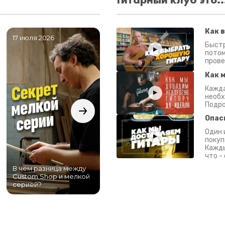
Как 
17 июля 2026
06 июля 2026
0
Быстр
потом
прове
Как 
Кажда
необх
Подро
Опас
Один 
покуп
Кажды
что -
В чем разница между
Самый большой
Custom Shop и мелкой
магазин гитар в
серией?
Питере!
К