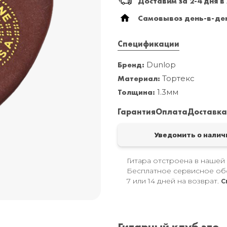
Доставим за 2-4 дня в
Самовывоз день-в-ден
Спецификации
Бренд:
Dunlop
Материал:
Тортекс
Толщина:
1.3мм
Гарантия
Оплата
Доставк
Уведомить о налич
Гитара отстроена в нашей
Бесплатное сервисное об
7 или 14 дней на возврат.
С
Гитарный клуб это..