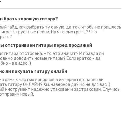
выбрать хорошую гитару?
2 июня 2026
30 июня 2026
09 июн
ый гайд, как выбрать ту самую, да так, чтобы не пришлось
 играть грустные песни. На что смотреть? Что
рять?
мы отстраиваем гитары перед продажей
я гитара отстроена. Что это значит? И правда ли
одимо доводить новые гитары? Если кратко - да.
бно - в видео :)
но ли покупать гитару онлайн
из самых частых вопросов в интернете: опасно ли
ать гитару ОНЛАЙН? Хм, наверное да? Но не для вас :)
й инструмент надежно упакован и застрахован. Случись
 отправим новый.
Русски
испанс
эмп для басистов!
Конкурс про Кино!
Обзор