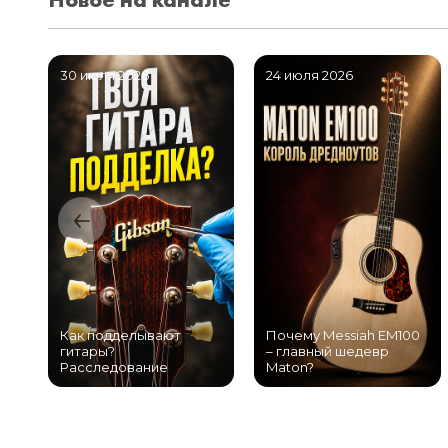
30 июля 2026
24 июля 2026
Как подделывают
Почему Messiah EM100
гитары?
– главный шедевр
Расследование
Maton?