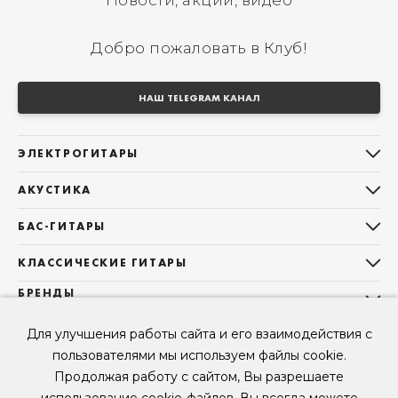
Новости, акции, видео
Добро пожаловать в Клуб!
НАШ TELEGRAM КАНАЛ
ЭЛЕКТРОГИТАРЫ
Все электрогитары
АКУСТИКА
Stratocaster
Все акустические гитары
Telecaster
БАС-ГИТАРЫ
Дредноуты
Les Paul
Все бас-гитары
Фолки (ОМ, 000, 00)
КЛАССИЧЕСКИЕ ГИТАРЫ
Оригинальная
Jazz Bass
Гранд Аудиториум
Все классические гитары
БРЕНДЫ
Superstrat
Precision Bass
Maton
Тревел, Компактный корпус
3/4
О НАС
Б/У, уцененные гитары
Оригинальная форма
Для улучшения работы сайта и его взаимодействия с
Sigma Guitars
Б/У, уцененные гитары
Б/У, уцененные гитары
Контакты
Короткомензурные
пользователями мы используем файлы cookie.
Enya Guitars
Мы в Telegram
Б/У, уцененные гитары
Продолжая работу с сайтом, Вы разрешаете
Fender
Мы в ВК