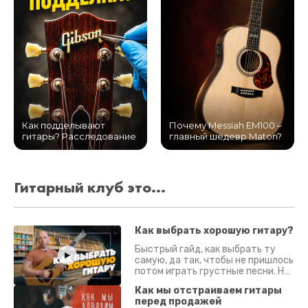
Как подделывают
Почему Messiah EM100 –
гитары? Расследование
главный шедевр Maton?
Гитарный клуб это...
Как выбрать хорошую гитару?
Быстрый гайд, как выбрать ту
самую, да так, чтобы не пришлось
потом играть грустные песни. На
что смотреть? Что проверять?
Как мы отстраиваем гитары
перед продажей