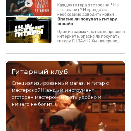
Каждая гитара отстроена. Что
это значит? И правда ли
необходимо доводить новые
гитары? Если кратко - да.
Опасно ли покупать гитару
Подробно - в видео :)
онлайн
Один из самых частых вопросов в
интернете: опасно ли покупать
гитару ОНЛАЙН? Хм, наверное
да? Но не для вас :) Каждый
инструмент надежно упакован и
застрахован. Случись что -
отправим новый.
Гитарный клуб
Специализированный магазин гитар с
мастерской! Каждый инструмент
отстроен мастером, играть удобно и
ничего не болит :)