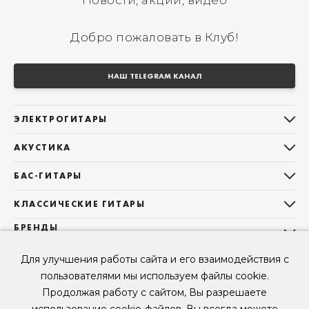
Новости, акции, видео
Добро пожаловать в Клуб!
НАШ TELEGRAM КАНАЛ
ЭЛЕКТРОГИТАРЫ
Все электрогитары
АКУСТИКА
Stratocaster
Все акустические гитары
Telecaster
БАС-ГИТАРЫ
Дредноуты
Les Paul
Все бас-гитары
Фолки (ОМ, 000, 00)
КЛАССИЧЕСКИЕ ГИТАРЫ
Оригинальная
Jazz Bass
Гранд Аудиториум
Все классические гитары
БРЕНДЫ
Superstrat
Precision Bass
Maton
Тревел, Компактный корпус
3/4
О НАС
Б/У, уцененные гитары
Оригинальная форма
Для улучшения работы сайта и его взаимодействия с
Sigma Guitars
Б/У, уцененные гитары
Б/У, уцененные гитары
Контакты
Короткомензурные
пользователями мы используем файлы cookie.
Enya Guitars
Мы в Telegram
Б/У, уцененные гитары
Продолжая работу с сайтом, Вы разрешаете
Fender
Мы в ВК