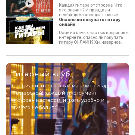
Каждая гитара отстроена. Что
это значит? И правда ли
необходимо доводить новые
гитары? Если кратко - да.
Опасно ли покупать гитару
Подробно - в видео :)
онлайн
Один из самых частых вопросов в
интернете: опасно ли покупать
гитару ОНЛАЙН? Хм, наверное
да? Но не для вас :) Каждый
инструмент надежно упакован и
застрахован. Случись что -
отправим новый.
Гитарный клуб
Специализированный магазин гитар с
мастерской! Каждый инструмент
отстроен мастером, играть удобно и
ничего не болит :)