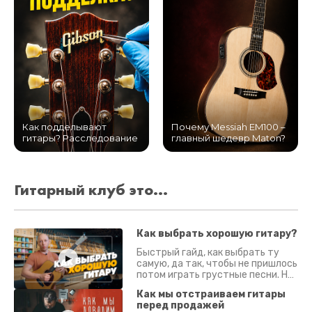
Как подделывают
Почему Messiah EM100 –
гитары? Расследование
главный шедевр Maton?
Гитарный клуб это...
Как выбрать хорошую гитару?
Быстрый гайд, как выбрать ту
самую, да так, чтобы не пришлось
потом играть грустные песни. На
что смотреть? Что проверять?
Как мы отстраиваем гитары
перед продажей