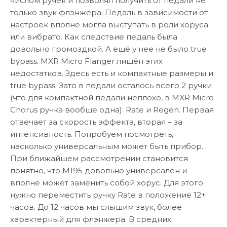
числом ручек и позволял получить от педали не
только звук флэнжера. Педаль в зависимости от
настроек вполне могла выступать в роли хоруса
или вибрато. Как следствие педаль была
довольно громоздкой. А ещё у нее не было true
bypass. MXR Micro Flanger лишён этих
недостатков. Здесь есть и компактные размеры и
true bypass. Зато в педали осталось всего 2 ручки
(что для компактной педали неплохо, в MXR Micro
Chorus ручка вообще одна): Rate и Regen. Первая
отвечает за скорость эффекта, вторая – за
интенсивность. Попробуем посмотреть,
насколько универсальным может быть прибор.
При ближайшем рассмотрении становится
понятно, что M195 довольно универсален и
вполне может заменить собой хорус. Для этого
нужно переместить ручку Rate в положение 12+
часов. До 12 часов мы слышим звук, более
характерный для флэнжера. В средних