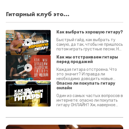
Гитарный клуб это...
Как выбрать хорошую гитару?
Быстрый гайд, как выбрать ту
самую, да так, чтобы не пришлось
потом играть грустные песни. На
что смотреть? Что проверять?
Как мы отстраиваем гитары
перед продажей
Каждая гитара отстроена. Что
это значит? И правда ли
необходимо доводить новые
гитары? Если кратко - да.
Опасно ли покупать гитару
Подробно - в видео :)
онлайн
Один из самых частых вопросов в
интернете: опасно ли покупать
гитару ОНЛАЙН? Хм, наверное
да? Но не для вас :) Каждый
инструмент надежно упакован и
застрахован. Случись что -
отправим новый.