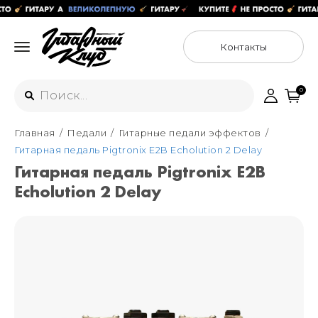
Контакты
0
Главная
Педали
Гитарные педали эффектов
Интернет-магазин
Гитарная педаль Pigtronix E2B Echolution 2 Delay
+7 (925) 125-54-44
Гитарная педаль Pigtronix E2B
Москва
Echolution 2 Delay
+7 (925) 176-55-65
Санкт-Петербург
ул. Большая Новодмитровская 36с15,
"ФЛАКОН"
+7 (929) 179-15-49
ул. Гороховая 49Б, "SENO"
Мастерские
Москва
+7 (925) 879-85-35
Санкт-Петербург
+7 (999) 213-51-93