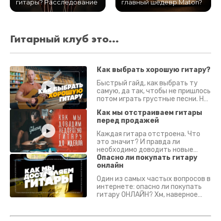
гитары? Расследование
главный шедевр Maton?
Гитарный клуб это...
Как выбрать хорошую гитару?
Быстрый гайд, как выбрать ту
самую, да так, чтобы не пришлось
потом играть грустные песни. На
что смотреть? Что проверять?
Как мы отстраиваем гитары
перед продажей
Каждая гитара отстроена. Что
это значит? И правда ли
необходимо доводить новые
гитары? Если кратко - да.
Опасно ли покупать гитару
Подробно - в видео :)
онлайн
Один из самых частых вопросов в
интернете: опасно ли покупать
гитару ОНЛАЙН? Хм, наверное
да? Но не для вас :) Каждый
инструмент надежно упакован и
застрахован. Случись что -