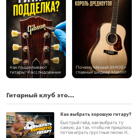
Как подделывают
Почему Messiah EM100 –
гитары? Расследование
главный шедевр Maton?
Гитарный клуб это...
Как выбрать хорошую гитару?
Быстрый гайд, как выбрать ту
самую, да так, чтобы не пришлось
потом играть грустные песни. На
что смотреть? Что проверять?