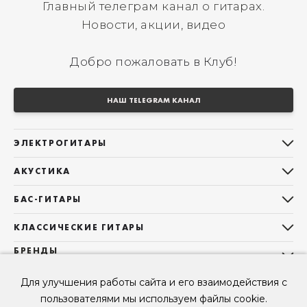
Главный телеграм канал о гитарах.
Новости, акции, видео
Добро пожаловать в Клуб!
НАШ TELEGRAM КАНАЛ
ЭЛЕКТРОГИТАРЫ
Все электрогитары
АКУСТИКА
Stratocaster
Все акустические гитары
Telecaster
БАС-ГИТАРЫ
Дредноуты
Les Paul
Все бас-гитары
Фолки (ОМ, 000, 00)
КЛАССИЧЕСКИЕ ГИТАРЫ
Оригинальная
Jazz Bass
Гранд Аудиториум
Все классические гитары
БРЕНДЫ
Superstrat
Precision Bass
Maton
Тревел, Компактный корпус
3/4
О НАС
Б/У, уцененные гитары
Оригинальная форма
Для улучшения работы сайта и его взаимодействия с
Sigma Guitars
Б/У, уцененные гитары
Б/У, уцененные гитары
Контакты
Короткомензурные
пользователями мы используем файлы cookie.
Enya Guitars