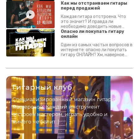
Как мы отстраиваем гитары
перед продажей
Каждая гитара отстроена. Что
это значит? И правда ли
необходимо доводить новые
гитары? Если кратко - да.
Опасно ли покупать гитару
Подробно - в видео :)
онлайн
Один из самых частых вопросов в
интернете: опасно ли покупать
гитару ОНЛАЙН? Хм, наверное
да? Но не для вас :) Каждый
инструмент надежно упакован и
застрахован. Случись что -
отправим новый.
Гитарный клуб
Специализированный магазин гитар с
мастерской! Каждый инструмент
отстроен мастером, играть удобно и
ничего не болит :)