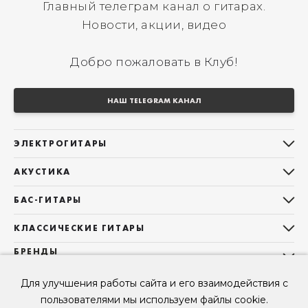
Главный телеграм канал о гитарах.
Новости, акции, видео
Добро пожаловать в Клуб!
НАШ TELEGRAM КАНАЛ
ЭЛЕКТРОГИТАРЫ
Все электрогитары
АКУСТИКА
Stratocaster
Все акустические гитары
Telecaster
БАС-ГИТАРЫ
Дредноуты
Les Paul
Все бас-гитары
Фолки (ОМ, 000, 00)
КЛАССИЧЕСКИЕ ГИТАРЫ
Оригинальная
Jazz Bass
Гранд Аудиториум
Все классические гитары
БРЕНДЫ
Superstrat
Precision Bass
Maton
Тревел, Компактный корпус
3/4
О НАС
Б/У, уцененные гитары
Оригинальная форма
Для улучшения работы сайта и его взаимодействия с
Sigma Guitars
Б/У, уцененные гитары
Б/У, уцененные гитары
Контакты
Короткомензурные
пользователями мы используем файлы cookie.
Enya Guitars