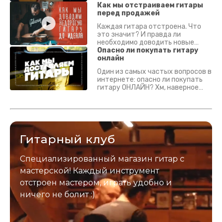
Как мы отстраиваем гитары
перед продажей
Каждая гитара отстроена. Что
это значит? И правда ли
необходимо доводить новые
гитары? Если кратко - да.
Опасно ли покупать гитару
Подробно - в видео :)
онлайн
Один из самых частых вопросов в
интернете: опасно ли покупать
гитару ОНЛАЙН? Хм, наверное
да? Но не для вас :) Каждый
инструмент надежно упакован и
застрахован. Случись что -
отправим новый.
Гитарный клуб
Специализированный магазин гитар с
мастерской! Каждый инструмент
отстроен мастером, играть удобно и
ничего не болит :)