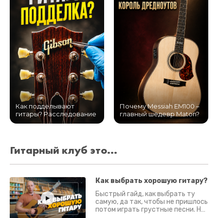
Как подделывают
Почему Messiah EM100 –
гитары? Расследование
главный шедевр Maton?
Гитарный клуб это...
Как выбрать хорошую гитару?
Быстрый гайд, как выбрать ту
самую, да так, чтобы не пришлось
потом играть грустные песни. На
что смотреть? Что проверять?