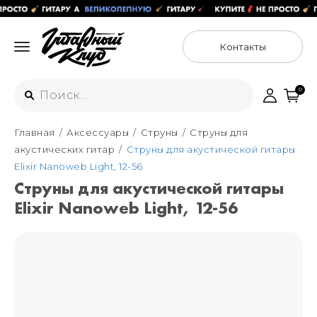
Контакты
0
Главная
Аксессуары
Струны
Струны для
Интернет-магазин
акустических гитар
Струны для акустической гитары
+7 (925) 125-54-44
Elixir Nanoweb Light, 12-56
Москва
Струны для акустической гитары
+7 (925) 176-55-65
Elixir Nanoweb Light, 12-56
Санкт-Петербург
ул. Большая Новодмитровская 36с15,
"ФЛАКОН"
+7 (929) 179-15-49
ул. Гороховая 49Б, "SENO"
Мастерские
Москва
+7 (925) 879-85-35
Санкт-Петербург
+7 (999) 213-51-93