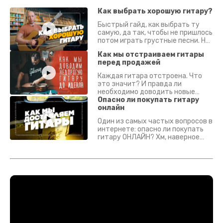
Как выбрать хорошую гитару?
Быстрый гайд, как выбрать ту
самую, да так, чтобы не пришлось
потом играть грустные песни. На
что смотреть? Что проверять?
Как мы отстраиваем гитары
перед продажей
Каждая гитара отстроена. Что
это значит? И правда ли
необходимо доводить новые
гитары? Если кратко - да.
Опасно ли покупать гитару
Подробно - в видео :)
онлайн
Один из самых частых вопросов в
интернете: опасно ли покупать
гитару ОНЛАЙН? Хм, наверное
да? Но не для вас :) Каждый
инструмент надежно упакован и
застрахован. Случись что -
отправим новый.