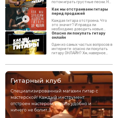
потом играть грустные песни. На
что смотреть? Что проверять?
Как мы отстраиваем гитары
перед продажей
Каждая гитара отстроена. Что
это значит? И правда ли
необходимо доводить новые
гитары? Если кратко - да.
Опасно ли покупать гитару
Подробно - в видео :)
онлайн
Один из самых частых вопросов в
интернете: опасно ли покупать
гитару ОНЛАЙН? Хм, наверное
да? Но не для вас :) Каждый
инструмент надежно упакован и
застрахован. Случись что -
отправим новый.
Гитарный клуб
Специализированный магазин гитар с
мастерской! Каждый инструмент
отстроен мастером, играть удобно и
ничего не болит :)