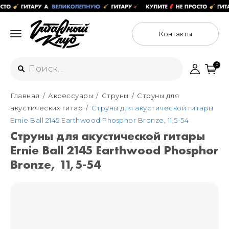
Контакты
0
Главная
Аксессуары
Струны
Струны для
Интернет-магазин
акустических гитар
Струны для акустической гитары
+7 (925) 125-54-44
Ernie Ball 2145 Earthwood Phosphor Bronze, 11,5-54
Москва
Струны для акустической гитары
+7 (925) 176-55-65
Ernie Ball 2145 Earthwood Phosphor
Санкт-Петербург
ул. Большая Новодмитровская 36с15,
"ФЛАКОН"
Bronze, 11,5-54
+7 (929) 179-15-49
ул. Гороховая 49Б, "SENO"
Мастерские
Москва
+7 (925) 879-85-35
Санкт-Петербург
+7 (999) 213-51-93