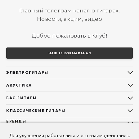
Главный телеграм канал о гитарах.
Новости, акции, видео
Добро пожаловать в Клуб!
НАШ TELEGRAM КАНАЛ
ЭЛЕКТРОГИТАРЫ
Все электрогитары
АКУСТИКА
Stratocaster
Все акустические гитары
Telecaster
БАС-ГИТАРЫ
Дредноуты
Les Paul
Все бас-гитары
Фолки (ОМ, 000, 00)
КЛАССИЧЕСКИЕ ГИТАРЫ
Оригинальная
Jazz Bass
Гранд Аудиториум
Все классические гитары
БРЕНДЫ
Superstrat
Precision Bass
Maton
Тревел, Компактный корпус
3/4
О НАС
Б/У, уцененные гитары
Оригинальная форма
Для улучшения работы сайта и его взаимодействия с
Sigma Guitars
Б/У, уцененные гитары
Б/У, уцененные гитары