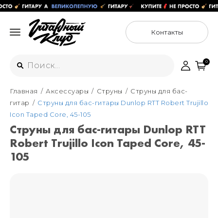
Контакты
0
Главная
Аксессуары
Струны
Струны для бас-
Интернет-магазин
гитар
Струны для бас-гитары Dunlop RTT Robert Trujillo
+7 (925) 125-54-44
Icon Taped Core, 45-105
Москва
Струны для бас-гитары Dunlop RTT
+7 (925) 176-55-65
Robert Trujillo Icon Taped Core, 45-
Санкт-Петербург
ул. Большая Новодмитровская 36с15,
"ФЛАКОН"
105
+7 (929) 179-15-49
ул. Гороховая 49Б, "SENO"
Мастерские
Москва
+7 (925) 879-85-35
Санкт-Петербург
+7 (999) 213-51-93