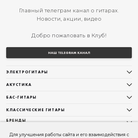
Главный телеграм канал о гитарах.
Новости, акции, видео
Добро пожаловать в Клуб!
НАШ TELEGRAM КАНАЛ
ЭЛЕКТРОГИТАРЫ
Все электрогитары
АКУСТИКА
Stratocaster
Все акустические гитары
Telecaster
БАС-ГИТАРЫ
Дредноуты
Les Paul
Все бас-гитары
Фолки (ОМ, 000, 00)
КЛАССИЧЕСКИЕ ГИТАРЫ
Оригинальная
Jazz Bass
Гранд Аудиториум
Все классические гитары
БРЕНДЫ
Superstrat
Precision Bass
Maton
Тревел, Компактный корпус
3/4
О НАС
Б/У, уцененные гитары
Оригинальная форма
Для улучшения работы сайта и его взаимодействия с
Sigma Guitars
Б/У, уцененные гитары
Б/У, уцененные гитары