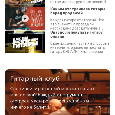
потом играть грустные песни. На
что смотреть? Что проверять?
Как мы отстраиваем гитары
перед продажей
Каждая гитара отстроена. Что
это значит? И правда ли
необходимо доводить новые
гитары? Если кратко - да.
Опасно ли покупать гитару
Подробно - в видео :)
онлайн
Один из самых частых вопросов в
интернете: опасно ли покупать
гитару ОНЛАЙН? Хм, наверное
да? Но не для вас :) Каждый
инструмент надежно упакован и
застрахован. Случись что -
отправим новый.
Гитарный клуб
Специализированный магазин гитар с
мастерской! Каждый инструмент
отстроен мастером, играть удобно и
ничего не болит :)