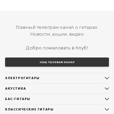
Главный телеграм канал о гитарах.
Новости, акции, видео
Добро пожаловать в Клуб!
НАШ TELEGRAM КАНАЛ
ЭЛЕКТРОГИТАРЫ
Все электрогитары
АКУСТИКА
Stratocaster
Все акустические гитары
Telecaster
БАС-ГИТАРЫ
Дредноуты
Les Paul
Все бас-гитары
Фолки (ОМ, 000, 00)
КЛАССИЧЕСКИЕ ГИТАРЫ
Оригинальная
Jazz Bass