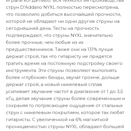
играли когда-либо. Вся технология производства
струн D’Addario NYXL полностью пересмотрена,
что позволило добиться высочайшей прочности,
которой не обладают ни одни другие струны на
сегодняшний день. Тесты на прочность
подтверждают, что струны NYXL значительно
более прочные, чем любые из их
предшественников. Также они на 131% лучше
держат строй, так что гитаристу не придется
тратить время на постоянную подстройку своего
инструмента. Эти струны позволяют выполнять
более «глубокие» бенды, звучат громче, дольше
держат строй, а новый никелевый сплав
усиливает звучание частот в диапазоне от 1 до 3,5
кГц, делая звучание струны более современным и
сохраняя то потрясающее ощущение от стальных
струн с никелевым покрытием, которое так любят
гитаристы. С увеличенной на 6% магнитной
проницаемостью струны NYXL обладают большей