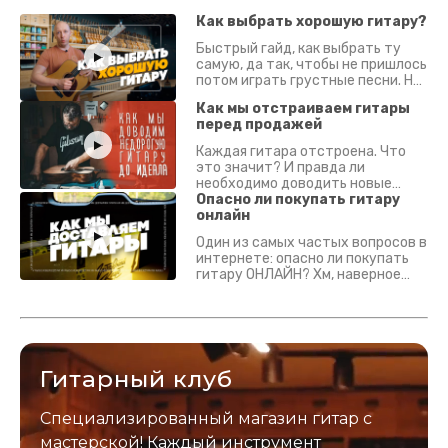
Как выбрать хорошую гитару?
Быстрый гайд, как выбрать ту
самую, да так, чтобы не пришлось
потом играть грустные песни. На
что смотреть? Что проверять?
Как мы отстраиваем гитары
перед продажей
Каждая гитара отстроена. Что
это значит? И правда ли
необходимо доводить новые
гитары? Если кратко - да.
Опасно ли покупать гитару
Подробно - в видео :)
онлайн
Один из самых частых вопросов в
интернете: опасно ли покупать
гитару ОНЛАЙН? Хм, наверное
да? Но не для вас :) Каждый
инструмент надежно упакован и
застрахован. Случись что -
отправим новый.
Гитарный клуб
Специализированный магазин гитар с
мастерской! Каждый инструмент