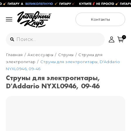
Контакты
0
Главная
Аксессуары
Струны
Струны для
Интернет-магазин
электрогитар
Струны для электрогитары, D'Addario
+7 (925) 125-54-44
NYXL0946, 09-46
Москва
Струны для электрогитары,
+7 (925) 176-55-65
D'Addario NYXL0946, 09-46
Санкт-Петербург
ул. Большая Новодмитровская 36с15,
"ФЛАКОН"
+7 (929) 179-15-49
ул. Гороховая 49Б, "SENO"
Мастерские
Москва
+7 (925) 879-85-35
Санкт-Петербург
+7 (999) 213-51-93