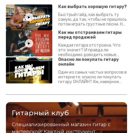
Как выбрать хорошую гитару?
Быстрый гайд, как выбрать ту
самую, да так, чтобы не пришлось
потом играть грустные песни. На
что смотреть? Что проверять?
Как мы отстраиваем гитары
перед продажей
Каждая гитара отстроена. Что
это значит? И правда ли
необходимо доводить новые
гитары? Если кратко - да.
Опасно ли покупать гитару
Подробно - в видео :)
онлайн
Один из самых частых вопросов в
интернете: опасно ли покупать
гитару ОНЛАЙН? Хм, наверное
да? Но не для вас :) Каждый
инструмент надежно упакован и
застрахован. Случись что -
отправим новый.
Гитарный клуб
Специализированный магазин гитар с
мастерской! Каждый инструмент