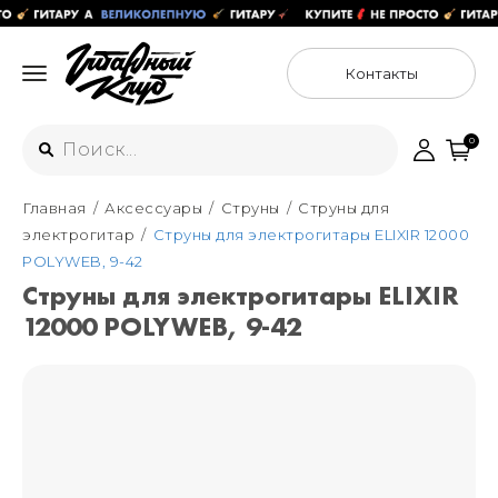
Контакты
0
Главная
Аксессуары
Струны
Струны для
Интернет-магазин
электрогитар
Струны для электрогитары ELIXIR 12000
+7 (925) 125-54-44
POLYWEB, 9-42
Москва
Струны для электрогитары ELIXIR
+7 (925) 176-55-65
12000 POLYWEB, 9-42
Санкт-Петербург
ул. Большая Новодмитровская 36с15,
"ФЛАКОН"
+7 (929) 179-15-49
ул. Гороховая 49Б, "SENO"
Мастерские
Москва
+7 (925) 879-85-35
Санкт-Петербург
+7 (999) 213-51-93