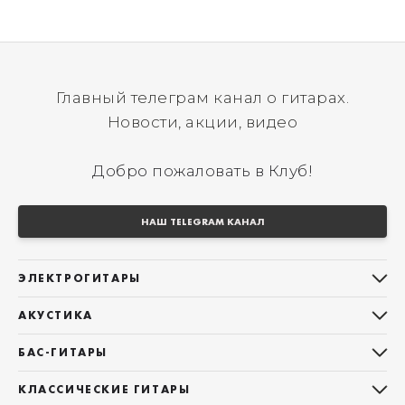
Главный телеграм канал о гитарах.
Новости, акции, видео
Добро пожаловать в Клуб!
НАШ TELEGRAM КАНАЛ
ЭЛЕКТРОГИТАРЫ
Все электрогитары
АКУСТИКА
Stratocaster
Все акустические гитары
Telecaster
БАС-ГИТАРЫ
Дредноуты
Les Paul
Все бас-гитары
Фолки (ОМ, 000, 00)
КЛАССИЧЕСКИЕ ГИТАРЫ
Оригинальная
Jazz Bass