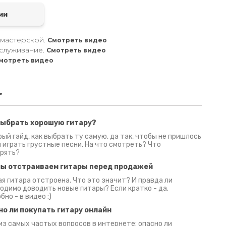
ии
 мастерской.
Смотреть видео
служивание.
Смотреть видео
мотреть видео
.
выбрать хорошую гитару?
2 июня 2026
30 июня 2026
09 июн
ый гайд, как выбрать ту самую, да так, чтобы не пришлось
 играть грустные песни. На что смотреть? Что
рять?
мы отстраиваем гитары перед продажей
я гитара отстроена. Что это значит? И правда ли
одимо доводить новые гитары? Если кратко - да.
бно - в видео :)
но ли покупать гитару онлайн
из самых частых вопросов в интернете: опасно ли