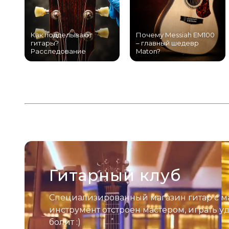
Как подделывают
Почему Messiah EM100
гитары?
– главный шедевр
Расследование
Maton?
Гитарный клуб
Специализированный магазин гитар с м
инструмент отстроен мастером, играть у
болит :)