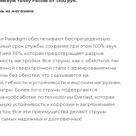
 любую точку России от 1500 руб.
Санкт-Петербург
+7 (999) 213-51-93
ь из магазина
ерии Paradigm обеспечивают беспрецедентную
ный срок службы, сохраняя при этом 100% звук.
гией RPS, которая предотвращает разрыв
ность настройки. Все струны, как с обмоткой, так
менной сверхпрочной стали с армированием на
ны без обмотки, что сказывается на
 гибкости и устойчивости к высоким нагрузкам,
игры. Более того струны подвергаются
анообработке по технологии Everlast, которая
ную устойчивость к коррозии и загрязнениям
 тон. Все эти преимущества делают струны
 самых надежных и долговечных!
а