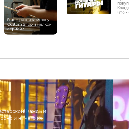
покуп
Кажды
что -
В чем разница между
Самый большой
Custom Shop и мелкой
магазин гитар в
серией?
Питере!
К
астерской! Каждый
добно и ничего не