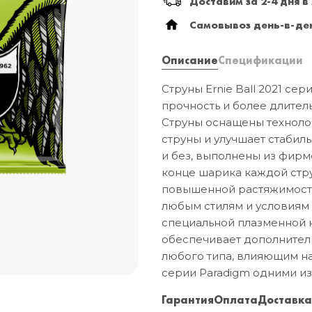
Доставим за 2-4 дня в
Самовывоз день-в-ден
Описание
Спецификации
Струны Ernie Ball 2021 с
прочность и более длитель
Струны оснащены техноло
струны и улучшает стабиль
и без, выполнены из фир
конце шарика каждой стру
повышенной растяжимости,
любым стилям и условиям 
специальной плазменной н
обеспечивает дополнитель
любого типа, влияющим на
серии Paradigm одними из
Гарантия
Оплата
Доставк