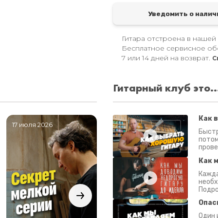
Уведомить о налич
Гитара отстроена в нашей
Бесплатное сервисное об
7 или 14 дней на возврат.
С
Гитарный клуб это..
Как 
17 июля 2026
06 июля 2026
0
Быстр
потом
прове
Как 
Кажда
необх
Подро
Опас
Один 