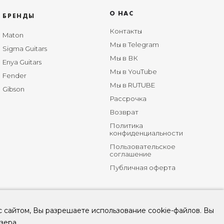
О НАС
БРЕНДЫ
Контакты
Maton
Мы в Telegram
Sigma Guitars
Мы в ВК
Enya Guitars
Мы в YouTube
Fender
Мы в RUTUBE
Gibson
Рассрочка
Возврат
Политика
конфиденциальности
Пользовательское
соглашение
Публичная оферта
с сайтом, Вы разрешаете использование cookie-файлов. Вы
зера.