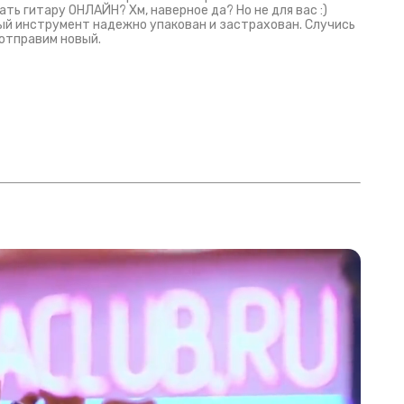
ать гитару ОНЛАЙН? Хм, наверное да? Но не для вас :)
й инструмент надежно упакован и застрахован. Случись
 отправим новый.
Русски
испанс
эмп для басистов!
Конкурс про Кино!
Обзор