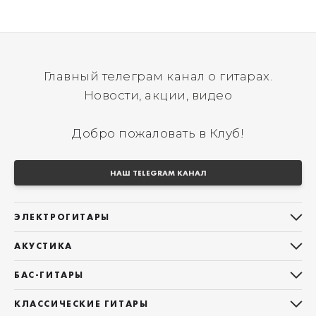
Главный телеграм канал о гитарах.
Новости, акции, видео
Добро пожаловать в Клуб!
НАШ TELEGRAM КАНАЛ
ЭЛЕКТРОГИТАРЫ
Все электрогитары
АКУСТИКА
Stratocaster
Все акустические гитары
Telecaster
БАС-ГИТАРЫ
Дредноуты
Les Paul
Все бас-гитары
Фолки (ОМ, 000, 00)
КЛАССИЧЕСКИЕ ГИТАРЫ
Оригинальная
Jazz Bass