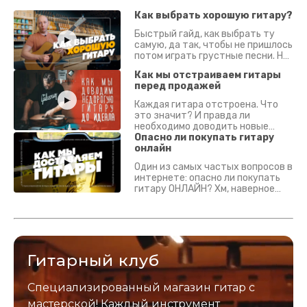
Как выбрать хорошую гитару?
Быстрый гайд, как выбрать ту
самую, да так, чтобы не пришлось
потом играть грустные песни. На
что смотреть? Что проверять?
Как мы отстраиваем гитары
перед продажей
Каждая гитара отстроена. Что
это значит? И правда ли
необходимо доводить новые
гитары? Если кратко - да.
Опасно ли покупать гитару
Подробно - в видео :)
онлайн
Один из самых частых вопросов в
интернете: опасно ли покупать
гитару ОНЛАЙН? Хм, наверное
да? Но не для вас :) Каждый
инструмент надежно упакован и
застрахован. Случись что -
отправим новый.
Гитарный клуб
Специализированный магазин гитар с
мастерской! Каждый инструмент