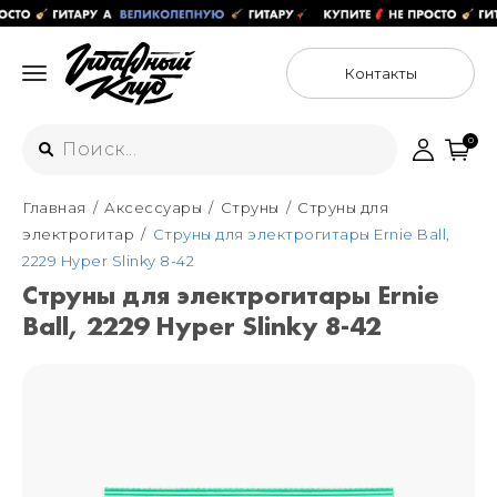
Контакты
0
Главная
Аксессуары
Струны
Струны для
Интернет-магазин
электрогитар
Струны для электрогитары Ernie Ball,
+7 (925) 125-54-44
2229 Hyper Slinky 8-42
Москва
Струны для электрогитары Ernie
+7 (925) 176-55-65
Ball, 2229 Hyper Slinky 8-42
Санкт-Петербург
ул. Большая Новодмитровская 36с15,
"ФЛАКОН"
+7 (929) 179-15-49
ул. Гороховая 49Б, "SENO"
Мастерские
Москва
+7 (925) 879-85-35
Санкт-Петербург
+7 (999) 213-51-93