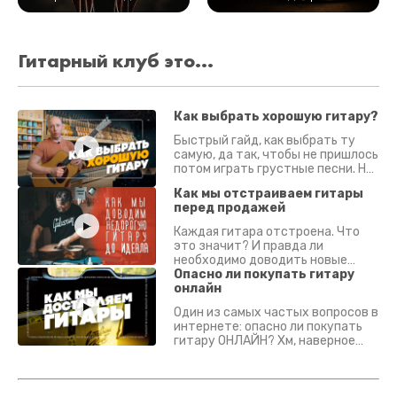
Гитарный клуб это...
Как выбрать хорошую гитару?
Быстрый гайд, как выбрать ту
самую, да так, чтобы не пришлось
потом играть грустные песни. На
что смотреть? Что проверять?
Как мы отстраиваем гитары
перед продажей
Каждая гитара отстроена. Что
это значит? И правда ли
необходимо доводить новые
гитары? Если кратко - да.
Опасно ли покупать гитару
Подробно - в видео :)
онлайн
Один из самых частых вопросов в
интернете: опасно ли покупать
гитару ОНЛАЙН? Хм, наверное
да? Но не для вас :) Каждый
инструмент надежно упакован и
застрахован. Случись что -