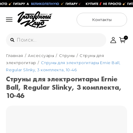
Контакты
0
Главная
Аксессуары
Струны
Струны для
Интернет-магазин
электрогитар
Струны для электрогитары Ernie Ball,
+7 (925) 125-54-44
Regular Slinky, 3 комплекта, 10-46
Москва
Струны для электрогитары Ernie
+7 (925) 176-55-65
Ball, Regular Slinky, 3 комплекта,
Санкт-Петербург
ул. Большая Новодмитровская 36с15,
"ФЛАКОН"
10-46
+7 (929) 179-15-49
ул. Гороховая 49Б, "SENO"
Мастерские
Москва
+7 (925) 879-85-35
Санкт-Петербург
+7 (999) 213-51-93