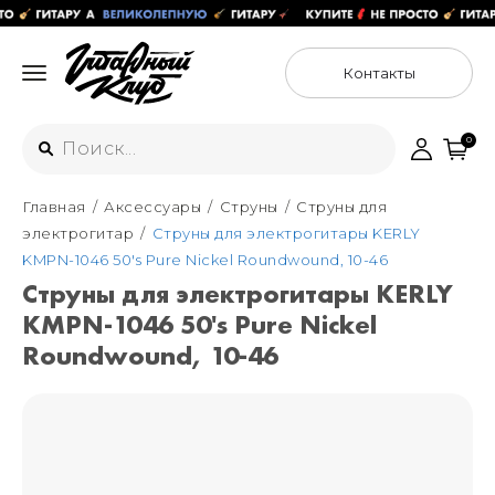
Контакты
0
Главная
Аксессуары
Струны
Струны для
Интернет-магазин
электрогитар
Струны для электрогитары KERLY
+7 (925) 125-54-44
KMPN-1046 50's Pure Nickel Roundwound, 10-46
Москва
Струны для электрогитары KERLY
+7 (925) 176-55-65
KMPN-1046 50's Pure Nickel
Санкт-Петербург
ул. Большая Новодмитровская 36с15,
"ФЛАКОН"
Roundwound, 10-46
+7 (929) 179-15-49
ул. Гороховая 49Б, "SENO"
Мастерские
Москва
+7 (925) 879-85-35
Санкт-Петербург
+7 (999) 213-51-93