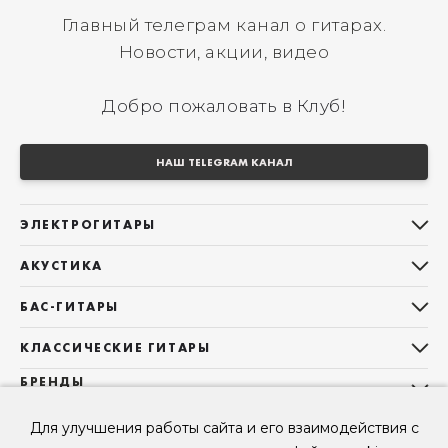
Главный телеграм канал о гитарах.
Новости, акции, видео
Добро пожаловать в Клуб!
НАШ TELEGRAM КАНАЛ
ЭЛЕКТРОГИТАРЫ
Все электрогитары
АКУСТИКА
Stratocaster
Все акустические гитары
Telecaster
БАС-ГИТАРЫ
Дредноуты
Les Paul
Все бас-гитары
Фолки (ОМ, 000, 00)
КЛАССИЧЕСКИЕ ГИТАРЫ
Оригинальная
Jazz Bass
Гранд Аудиториум
Все классические гитары
БРЕНДЫ
Superstrat
Precision Bass
Maton
Тревел, Компактный корпус
3/4
О НАС
Б/У, уцененные гитары
Оригинальная форма
Для улучшения работы сайта и его взаимодействия с
Sigma Guitars
Б/У, уцененные гитары
Б/У, уцененные гитары
Контакты
Короткомензурные