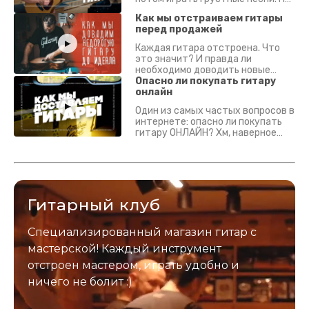
что смотреть? Что проверять?
Как мы отстраиваем гитары
перед продажей
Каждая гитара отстроена. Что
это значит? И правда ли
необходимо доводить новые
гитары? Если кратко - да.
Опасно ли покупать гитару
Подробно - в видео :)
онлайн
Один из самых частых вопросов в
интернете: опасно ли покупать
гитару ОНЛАЙН? Хм, наверное
да? Но не для вас :) Каждый
инструмент надежно упакован и
застрахован. Случись что -
отправим новый.
Гитарный клуб
Специализированный магазин гитар с
мастерской! Каждый инструмент
отстроен мастером, играть удобно и
ничего не болит :)