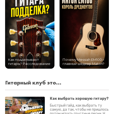
Как подделывают
Почему Messiah EM100 –
гитары? Расследование
главный шедевр Maton?
Гитарный клуб это...
Как выбрать хорошую гитару?
Быстрый гайд, как выбрать ту
самую, да так, чтобы не пришлось
потом играть грустные песни. На