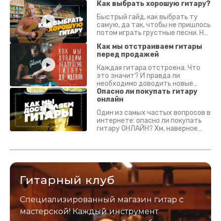
Как выбрать хорошую гитару?
Быстрый гайд, как выбрать ту
самую, да так, чтобы не пришлось
потом играть грустные песни. На
что смотреть? Что проверять?
Как мы отстраиваем гитары
перед продажей
Каждая гитара отстроена. Что
это значит? И правда ли
необходимо доводить новые
гитары? Если кратко - да.
Опасно ли покупать гитару
Подробно - в видео :)
онлайн
Один из самых частых вопросов в
интернете: опасно ли покупать
гитару ОНЛАЙН? Хм, наверное
да? Но не для вас :) Каждый
инструмент надежно упакован и
застрахован. Случись что -
отправим новый.
Гитарный клуб
Специализированный магазин гитар с
мастерской! Каждый инструмент