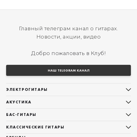
Главный телеграм канал о гитарах.
Новости, акции, видео
Добро пожаловать в Клуб!
НАШ TELEGRAM КАНАЛ
ЭЛЕКТРОГИТАРЫ
Все электрогитары
АКУСТИКА
Stratocaster
Все акустические гитары
Telecaster
БАС-ГИТАРЫ
Дредноуты
Les Paul
Все бас-гитары
Фолки (ОМ, 000, 00)
КЛАССИЧЕСКИЕ ГИТАРЫ
Оригинальная
Jazz Bass
Гранд Аудиториум
Все классические гитары