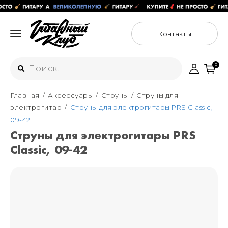
Контакты
0
Главная
Аксессуары
Струны
Струны для
Интернет-магазин
электрогитар
Струны для электрогитары PRS Classic,
+7 (925) 125-54-44
09-42
Москва
Струны для электрогитары PRS
+7 (925) 176-55-65
Classic, 09-42
Санкт-Петербург
ул. Большая Новодмитровская 36с15,
"ФЛАКОН"
+7 (929) 179-15-49
ул. Гороховая 49Б, "SENO"
Мастерские
Москва
+7 (925) 879-85-35
Санкт-Петербург
+7 (999) 213-51-93