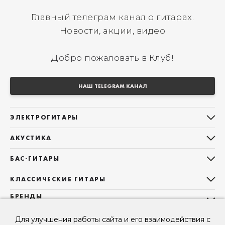
Главный телеграм канал о гитарах.
Новости, акции, видео
Добро пожаловать в Клуб!
НАШ TELEGRAM КАНАЛ
ЭЛЕКТРОГИТАРЫ
Все электрогитары
АКУСТИКА
Stratocaster
Все акустические гитары
Telecaster
БАС-ГИТАРЫ
Дредноуты
Les Paul
Все бас-гитары
Фолки (ОМ, 000, 00)
КЛАССИЧЕСКИЕ ГИТАРЫ
Оригинальная
Jazz Bass
Гранд Аудиториум
Все классические гитары
БРЕНДЫ
Superstrat
Precision Bass
Maton
Тревел, Компактный корпус
3/4
О НАС
Б/У, уцененные гитары
Оригинальная форма
Для улучшения работы сайта и его взаимодействия с
Sigma Guitars
Б/У, уцененные гитары
Б/У, уцененные гитары