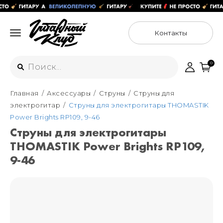
Контакты
0
Главная
Аксессуары
Струны
Струны для
Интернет-магазин
электрогитар
Струны для электрогитары THOMASTIK
+7 (925) 125-54-44
Power Brights RP109, 9-46
Москва
Струны для электрогитары
+7 (925) 176-55-65
THOMASTIK Power Brights RP109,
Санкт-Петербург
ул. Большая Новодмитровская 36с15,
"ФЛАКОН"
9-46
+7 (929) 179-15-49
ул. Гороховая 49Б, "SENO"
Мастерские
Москва
+7 (925) 879-85-35
Санкт-Петербург
+7 (999) 213-51-93