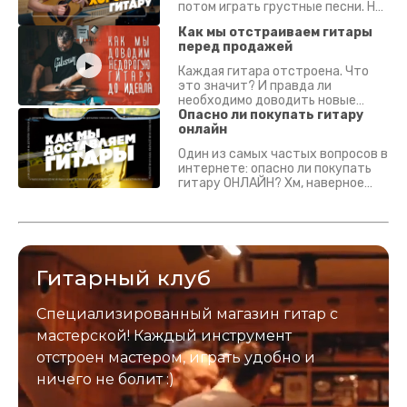
потом играть грустные песни. На
что смотреть? Что проверять?
Как мы отстраиваем гитары
перед продажей
Каждая гитара отстроена. Что
это значит? И правда ли
необходимо доводить новые
гитары? Если кратко - да.
Опасно ли покупать гитару
Подробно - в видео :)
онлайн
Один из самых частых вопросов в
интернете: опасно ли покупать
гитару ОНЛАЙН? Хм, наверное
да? Но не для вас :) Каждый
инструмент надежно упакован и
застрахован. Случись что -
отправим новый.
Гитарный клуб
Специализированный магазин гитар с
мастерской! Каждый инструмент
отстроен мастером, играть удобно и
ничего не болит :)