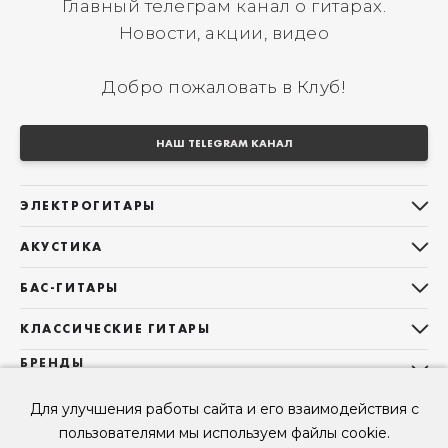
Главный телеграм канал о гитарах.
Новости, акции, видео
Добро пожаловать в Клуб!
НАШ TELEGRAM КАНАЛ
ЭЛЕКТРОГИТАРЫ
Все электрогитары
АКУСТИКА
Stratocaster
Все акустические гитары
Telecaster
БАС-ГИТАРЫ
Дредноуты
Les Paul
Все бас-гитары
Фолки (ОМ, 000, 00)
КЛАССИЧЕСКИЕ ГИТАРЫ
Оригинальная
Jazz Bass
Гранд Аудиториум
Все классические гитары
БРЕНДЫ
Superstrat
Precision Bass
Maton
Тревел, Компактный корпус
3/4
О НАС
Б/У, уцененные гитары
Оригинальная форма
Для улучшения работы сайта и его взаимодействия с
Sigma Guitars
Б/У, уцененные гитары
Б/У, уцененные гитары
Контакты
Короткомензурные
пользователями мы используем файлы cookie.
Enya Guitars