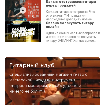
Как мы отстраиваем гитары
перед продажей
Каждая гитара отстроена. Что
это значит? И правда ли
необходимо доводить новые
гитары? Если кратко - да.
Опасно ли покупать гитару
Подробно - в видео :)
онлайн
Один из самых частых вопросов в
интернете: опасно ли покупать
гитару ОНЛАЙН? Хм, наверное
да? Но не для вас :) Каждый
инструмент надежно упакован и
застрахован. Случись что -
отправим новый.
Гитарный клуб
Специализированный магазин гитар с
мастерской! Каждый инструмент
отстроен мастером, играть удобно и
ничего не болит :)