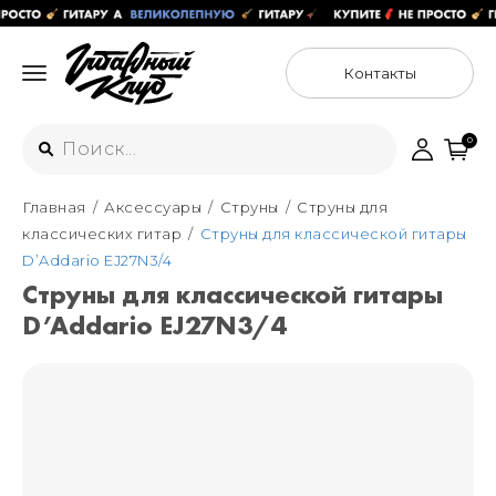
Контакты
0
Главная
Аксессуары
Струны
Струны для
Интернет-магазин
классических гитар
Струны для классической гитары
+7 (925) 125-54-44
D’Addario EJ27N3/4
Москва
Струны для классической гитары
+7 (925) 176-55-65
D’Addario EJ27N3/4
Санкт-Петербург
ул. Большая Новодмитровская 36с15,
"ФЛАКОН"
+7 (929) 179-15-49
ул. Гороховая 49Б, "SENO"
Мастерские
Москва
+7 (925) 879-85-35
Санкт-Петербург
+7 (999) 213-51-93