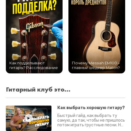
Как подделывают
Почему Messiah EM100 –
гитары? Расследование
главный шедевр Maton?
Гитарный клуб это...
Как выбрать хорошую гитару?
Быстрый гайд, как выбрать ту
самую, да так, чтобы не пришлось
потом играть грустные песни. На
что смотреть? Что проверять?