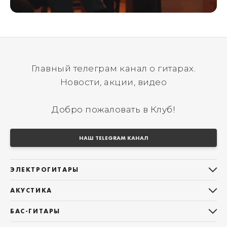
Главный телеграм канал о гитарах.
Новости, акции, видео
Добро пожаловать в Клуб!
НАШ TELEGRAM КАНАЛ
ЭЛЕКТРОГИТАРЫ
Все электрогитары
АКУСТИКА
Stratocaster
Все акустические гитары
Telecaster
БАС-ГИТАРЫ
Дредноуты
Les Paul
Все бас-гитары