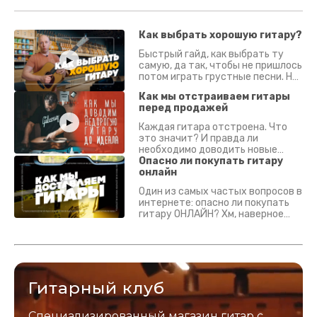
Как выбрать хорошую гитару?
Быстрый гайд, как выбрать ту
самую, да так, чтобы не пришлось
потом играть грустные песни. На
что смотреть? Что проверять?
Как мы отстраиваем гитары
перед продажей
Каждая гитара отстроена. Что
это значит? И правда ли
необходимо доводить новые
гитары? Если кратко - да.
Опасно ли покупать гитару
Подробно - в видео :)
онлайн
Один из самых частых вопросов в
интернете: опасно ли покупать
гитару ОНЛАЙН? Хм, наверное
да? Но не для вас :) Каждый
инструмент надежно упакован и
застрахован. Случись что -
отправим новый.
Гитарный клуб
Специализированный магазин гитар с