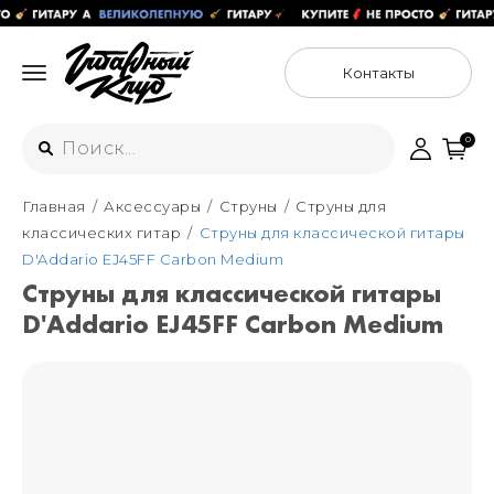
Контакты
0
Главная
Аксессуары
Струны
Струны для
Интернет-магазин
классических гитар
Струны для классической гитары
+7 (925) 125-54-44
D'Addario EJ45FF Carbon Medium
Москва
Струны для классической гитары
+7 (925) 176-55-65
D'Addario EJ45FF Carbon Medium
Санкт-Петербург
ул. Большая Новодмитровская 36с15,
"ФЛАКОН"
+7 (929) 179-15-49
ул. Гороховая 49Б, "SENO"
Мастерские
Москва
+7 (925) 879-85-35
Санкт-Петербург
+7 (999) 213-51-93